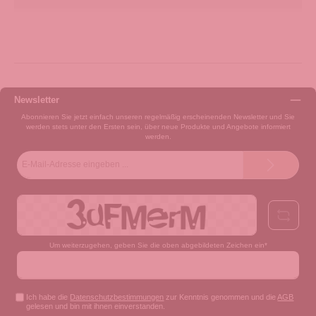
Newsletter
Abonnieren Sie jetzt einfach unseren regelmäßig erscheinenden Newsletter und Sie
werden stets unter den Ersten sein, über neue Produkte und Angebote informiert
werden.
E-
Mail-
Adresse*
Um weiterzugehen, geben Sie die oben abgebildeten Zeichen ein*
Ich habe die
Datenschutzbestimmungen
zur Kenntnis genommen und die
AGB
gelesen und bin mit ihnen einverstanden.