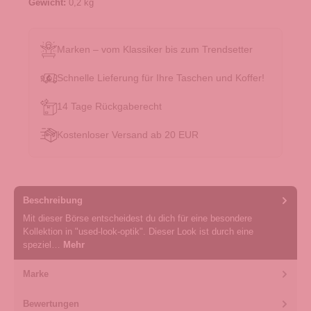
Gewicht:
0,2 kg
Marken – vom Klassiker bis zum Trendsetter
Schnelle Lieferung für Ihre Taschen und Koffer!
14 Tage Rückgaberecht
Kostenloser Versand ab 20 EUR
Beschreibung
Mit dieser Börse entscheidest du dich für eine besondere
Kollektion in "used-look-optik". Dieser Look ist durch eine
speziel…
Mehr
Marke
Bewertungen