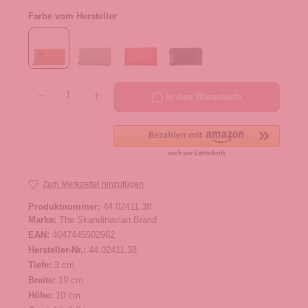
Farbe vom Hersteller
Produkt Anzahl: Gib den gewünschten Wert ein oder benutze die Schaltflächen um die 
In den Warenkorb
Zum Merkzettel hinzufügen
Produktnummer:
44.02411.38
Marke:
The Skandinavian Brand
EAN:
4047445502962
Hersteller-Nr.:
44.02411.38
Tiefe:
3 cm
Breite:
19 cm
Höhe:
10 cm