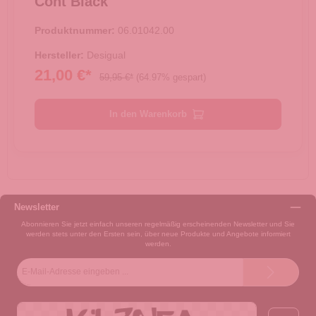
Cont Black
Produktnummer:
06.01042.00
Hersteller:
Desigual
21,00 €*
59,95 €*
(64.97% gespart)
In den Warenkorb
Newsletter
Abonnieren Sie jetzt einfach unseren regelmäßig erscheinenden Newsletter und Sie
werden stets unter den Ersten sein, über neue Produkte und Angebote informiert
werden.
E-
Mail-
Adresse*