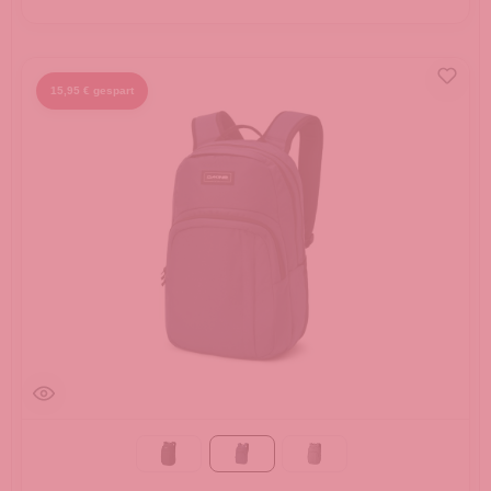
15,95 € gespart
Black
ODYSSEY
carbon