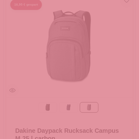
16,95 € gespart
Black
ODYSSEY
carbon
Dakine Daypack Rucksack Campus
M 25 l carbon