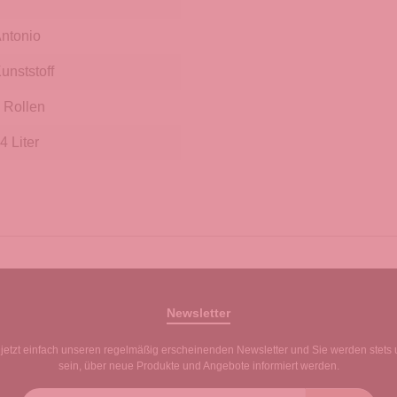
ntonio
unststoff
 Rollen
4 Liter
Newsletter
jetzt einfach unseren regelmäßig erscheinenden Newsletter und Sie werden stets 
sein, über neue Produkte und Angebote informiert werden.
E-