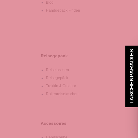
Blog
Handgepäck Finden
TASCHENPARADIES
Reisegepäck
Reisetaschen
Reisegepäck
Trekkin & Outdoor
Rollenreisetaschen
Accessoires
Handschuhe