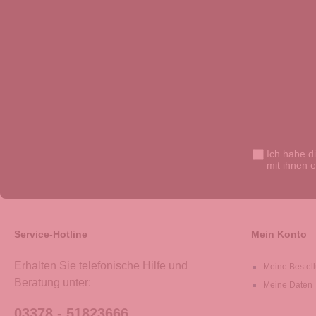
Ich habe d
mit ihnen 
Service-Hotline
Mein Konto
Erhalten Sie telefonische Hilfe und
Meine Bestel
Beratung unter:
Meine Daten
03378 - 51823666