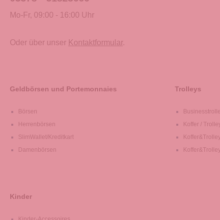
Mo-Fr, 09:00 - 16:00 Uhr
Oder über unser
Kontaktformular
.
Geldbörsen und Portemonnaies
Trolleys
Börsen
Businesstroll
Herrenbörsen
Koffer / Trolle
SlimWallet/Kreditkart
Koffer&Trolle
Damenbörsen
Koffer&Trolle
Kinder
Kinder-Accessoires