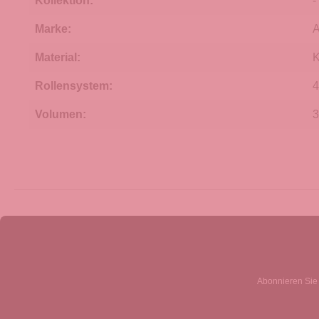
Kollektion:
-
Marke:
A
Material:
K
Rollensystem:
4
Volumen:
3
Abonnieren Sie 