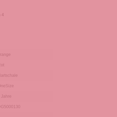
 4
range
ot
artschale
neSize
 Jahre
DG5000130