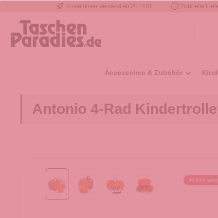
Kostenloser Versand ab 20 EUR
Schnelle Liefe
e springen
Zur Hauptnavigation springen
Accessoires & Zubehör
Kind
Antonio 4-Rad Kindertroll
40,04 € gesp