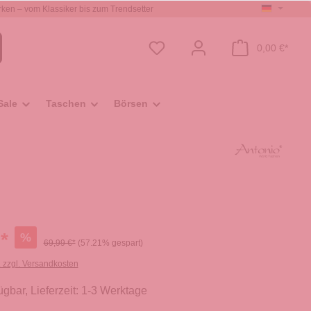
ken – vom Klassiker bis zum Trendsetter
0,00 €*
Sale
Taschen
Börsen
*
%
69,99 €*
(57.21% gespart)
. zzgl. Versandkosten
ügbar, Lieferzeit: 1-3 Werktage