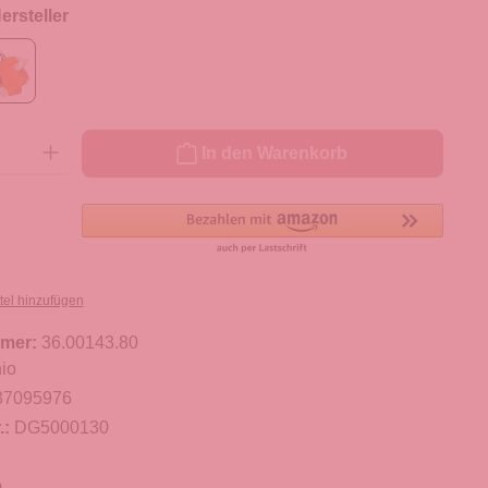
rsteller
ib den gewünschten Wert ein oder benutze die Schaltflächen um die Anzahl zu er
In den Warenkorb
tel hinzufügen
mer:
36.00143.80
io
37095976
.:
DG5000130
m