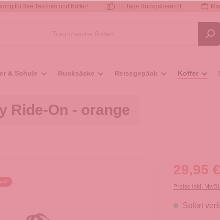
rung für Ihre Taschen und Koffer!
14 Tage Rückgaberecht
Mar
er & Schule
Rucksäcke
Reisegepäck
Koffer
ey Ride-On - orange
29,95 €
art
Preise inkl. MwSt
Sofort verf