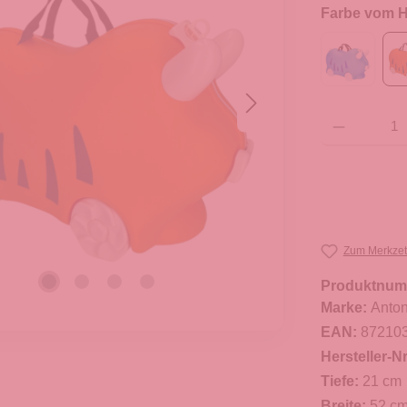
Farbe vom He
Produkt Anzahl: G
Zum Merkzet
Produktnum
Marke:
Anton
EAN:
87210
Hersteller-Nr
Tiefe:
21 cm
Breite:
52 c