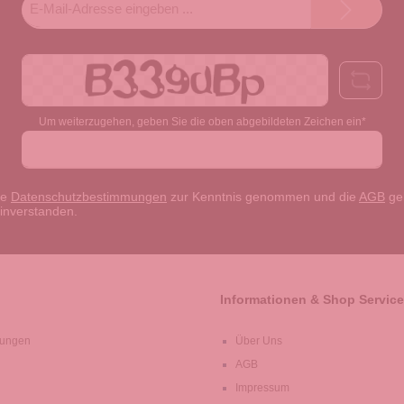
Mail-
Adresse*
Um weiterzugehen, geben Sie die oben abgebildeten Zeichen ein*
ie
Datenschutzbestimmungen
zur Kenntnis genommen und die
AGB
gel
einverstanden.
Informationen & Shop Service
lungen
Über Uns
AGB
Impressum