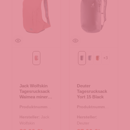
+
3
mineral red
Black
atlantic-ink
cooper-oak
Jack Wolfskin
Deuter
Tagesrucksack
Tagesrucksack
Waimea mineral
Yort 15 Black
red
Produktnummer:
Produktnummer:
25.02064.80
25.02020.00
Hersteller:
Jack
Hersteller:
Wolfskin
Deuter