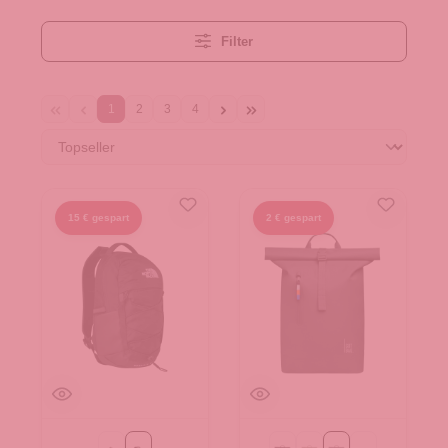
Filter
1
2
3
4
15 € gespart
2 € gespart