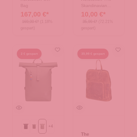
Bag
Skandinavian
Brand
167,00 €*
10,00 €*
169,00 €*
(1.18%
35,99 €*
(72.21%
gespart)
gespart)
2 € gespart
35,99 € gespart
+
4
Black
algae
bass
The