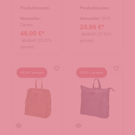
schwarz
Produktnummer:
Produktnummer:
25.02075.11
19.00030.00
Hersteller:
Hersteller:
DYX
Deuter
24,99 €*
46,00 €*
39,99 €*
(37.51%
60,00 €*
(23.33%
gespart)
gespart)
43,99 € gespart
55,99 € gespart