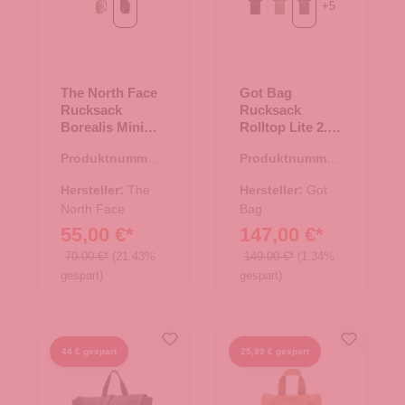
+
5
Stone Slab /dark
TNF Black
Black
bass
shark
The North Face
Got Bag
Rucksack
Rucksack
Borealis Mini
Rolltop Lite 2.0
TNF Black
shark
Produktnummer:
Produktnummer:
25.02017.00
25.02002.11
Hersteller:
The
Hersteller:
Got
North Face
Bag
55,00 €*
147,00 €*
70,00 €*
(21.43%
149,00 €*
(1.34%
gespart)
gespart)
44 € gespart
25,99 € gespart