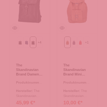
+
4
+
1
Black
Blue
schwarz
Cognac
blau
rot
The
The
Skandinavian
Skandinavian
Brand Damen
Brand Mini
Leder Rucksack
Leder Rucksack
Produktnummer:
Produktnummer:
- schwarz
- Cognac
20.00636.00
20.00648.38
Hersteller:
The
Hersteller:
The
Skandinavian
Skandinavian
Brand
Brand
45,99 €*
10,00 €*