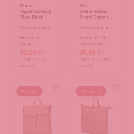
Deuter
The
Tagesrucksack
Skandinavian
Vista Black
Brand Damen
Leder Rucksack
Produktnummer:
Produktnummer:
- Purple
25.02021.00
20.00636.50
Hersteller:
Hersteller:
The
Deuter
Skandinavian
Brand
52,00 €*
45,99 €*
80,00 €*
(35%
89,99 €*
(48.89%
gespart)
gespart)
44 € gespart
55,99 € gespart