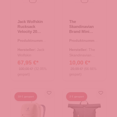
Jack Wolfskin
The
Rucksack
Skandinavian
Velocity 20
Brand Mini
midnight sky
Leder Rucksack
Produktnummer:
Produktnummer:
- blau
25.02055.61
20.00647.60
Hersteller:
Jack
Hersteller:
The
Wolfskin
Skandinavian
Brand
67,95 €*
10,00 €*
100,00 €*
(32.05%
29,99 €*
(66.66%
gespart)
gespart)
18 € gespart
2 € gespart