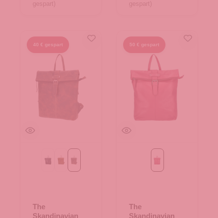
gespart)
gespart)
40 € gespart
50 € gespart
Black
Cognac
tan
fuchsia
The
The
Skandinavian
Skandinavian