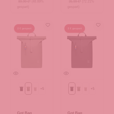
89,99 €*
(48.89%
35,99 €*
(72.21%
gespart)
gespart)
2 € gespart
2 € gespart
+
5
+
5
Black
bass
clam mono
Black
bass
clam mono
Got Bag
Got Bag