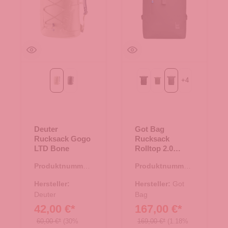
+
4
Bone
graphite
Black
algae
shark
Deuter
Got Bag
Rucksack Gogo
Rucksack
LTD Bone
Rolltop 2.0
shark
Produktnummer:
Produktnummer:
25.02075.26
25.02001.11
Hersteller:
Hersteller:
Got
Deuter
Bag
42,00 €*
167,00 €*
60,00 €*
(30%
169,00 €*
(1.18%