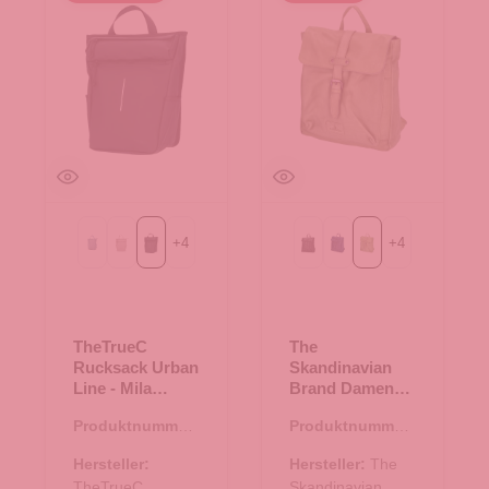
+
4
+
4
Blue
beige
schwarz
Black
Blue
Green
TheTrueC
The
Rucksack Urban
Skandinavian
Line - Mila
Brand Damen
Urban schwarz
Leder Rucksack
Produktnummer:
Produktnummer:
- Green
19.00013.00
20.00636.41
Hersteller:
Hersteller:
The
TheTrueC
Skandinavian