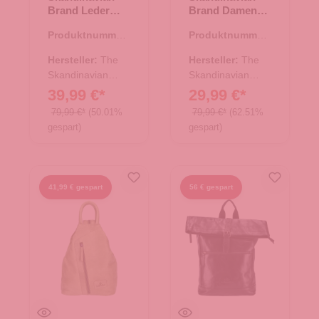
Brand Leder
Brand Damen
Rucksack
Leder Rucksack
Produktnummer:
Produktnummer:
HUNTER - tan
- fuchsia
20.00637.30
20.00624.82
Hersteller:
The
Hersteller:
The
Skandinavian
Skandinavian
Brand
Brand
39,99 €*
29,99 €*
79,99 €*
(50.01%
79,99 €*
(62.51%
gespart)
gespart)
41,99 € gespart
56 € gespart