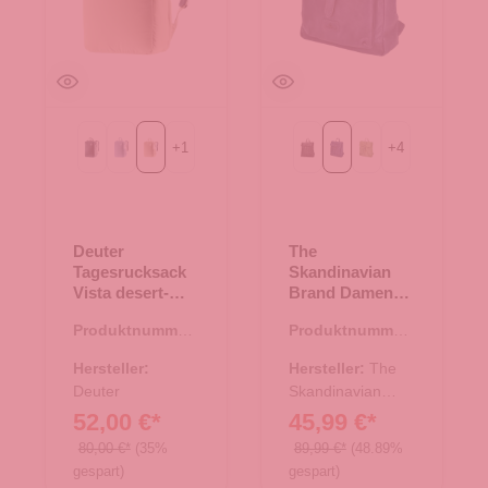
+
1
+
4
Black
bluejay-polar
desert-bone
Black
Blue
Green
Deuter
The
Tagesrucksack
Skandinavian
Vista desert-
Brand Damen
bone
Leder Rucksack
Produktnummer:
Produktnummer:
- Blue
25.02021.26
20.00636.60
Hersteller:
Hersteller:
The
Deuter
Skandinavian
Brand
52,00 €*
45,99 €*
80,00 €*
(35%
89,99 €*
(48.89%
gespart)
gespart)