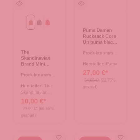
Cognac
blau
rot
Puma Damen
Rucksack Core
Up puma black-
metallic
The
Produktnummer:
Skandinavian
20.00652.00
Brand Mini
Hersteller:
Puma
Leder Rucksack
27,00 €*
Produktnummer:
- Cognac
34,95 €*
(22.75%
20.00647.38
Hersteller:
The
gespart)
Skandinavian
Brand
10,00 €*
29,99 €*
(66.66%
gespart)