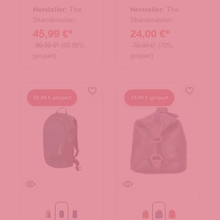
20.00636.01
20.00704.50
Hersteller:
The
Hersteller:
The
Skandinavian
Skandinavian
Brand
Brand
45,99 €*
24,00 €*
89,99 €*
(48.89%
79,99 €*
(70%
gespart)
gespart)
32,05 € gespart
19,99 € gespart
hazel wood
midnight sky
vibrant blue
Cognac
blau
rot