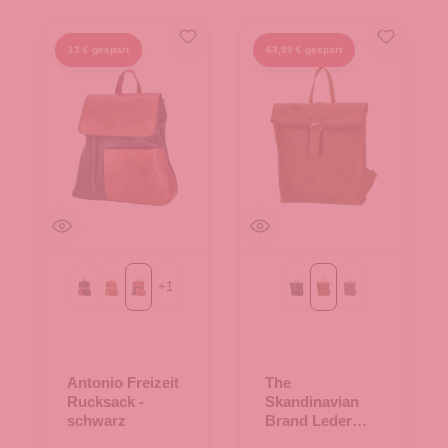
13 € gespart
63,99 € gespart
+
1
Camel
gelb
schwarz
Black
Cognac
tan
Antonio Freizeit
The
Rucksack -
Skandinavian
schwarz
Brand Leder
Rucksack