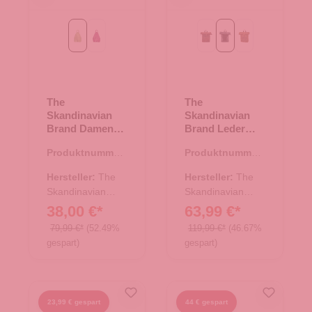
Green
Purple
braun
schwarz
tan
The
The
Skandinavian
Skandinavian
Brand Damen
Brand Leder
Leder Rucksack
Rucksack -
Produktnummer:
Produktnummer:
- Green
schwarz
20.00703.40
25.01550.00
Hersteller:
The
Hersteller:
The
Skandinavian
Skandinavian
Brand
Brand
38,00 €*
63,99 €*
79,99 €*
(52.49%
119,99 €*
(46.67%
gespart)
gespart)
23,99 € gespart
44 € gespart