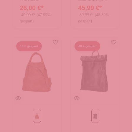
Brand
26,00 €*
45,99 €*
49,99 €*
(47.99%
89,99 €*
(48.89%
gespart)
gespart)
13 € gespart
40 € gespart
Camel
schwarz