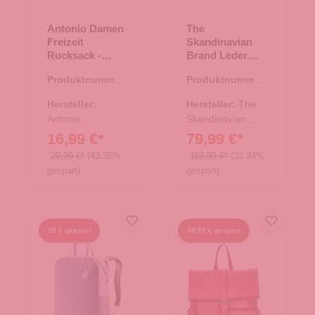
Antonio Damen
The
Freizeit
Skandinavian
Rucksack -
Brand Leder
Camel
Freizeit
Produktnummer:
Produktnummer:
Rucksack -
19.00008.36
20.00631.00
schwarz
Hersteller:
Hersteller:
The
Antonio
Skandinavian
Brand
16,99 €*
79,99 €*
29,99 €*
(43.35%
119,99 €*
(33.34%
gespart)
gespart)
28 € gespart
39,99 € gespart