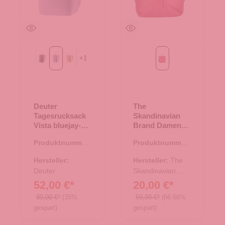
+
1
Black
bluejay-polar
desert-bone
fuchsia
Deuter
The
Tagesrucksack
Skandinavian
Vista bluejay-
Brand Damen
polar
Leder Rucksack
Produktnummer:
Produktnummer:
- fuchsia
25.02021.60
20.00629.82
Hersteller:
Hersteller:
The
Deuter
Skandinavian
Brand
52,00 €*
20,00 €*
80,00 €*
(35%
59,99 €*
(66.66%
gespart)
gespart)