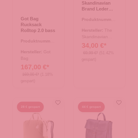
Skandinavian
Brand Leder
Rucksack
Got Bag
Produktnummer:
Hunter - Cognac
Rucksack
20.00654.38
Rolltop 2.0 bass
Hersteller:
The
Skandinavian
Produktnummer:
Brand
34,00 €*
25.02001.40
Hersteller:
Got
69,99 €*
(51.42%
Bag
gespart)
167,00 €*
169,00 €*
(1.18%
gespart)
28 € gespart
44 € gespart