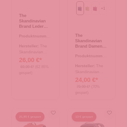
+
1
Blue
Green
Purple
The
Skandinavian
Brand Leder
Rucksack
The
Produktnummer:
Hunter - tan
Skandinavian
20.00663.38
Hersteller:
The
Brand Damen
Leder Rucksack
Skandinavian
Produktnummer:
- Blue
Brand
26,00 €*
20.00704.60
Hersteller:
The
69,99 €*
(62.85%
Skandinavian
gespart)
Brand
24,00 €*
79,99 €*
(70%
gespart)
21,95 € gespart
13 € gespart