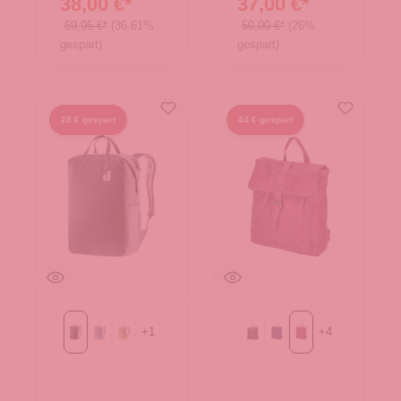
38,00 €*
37,00 €*
59,95 €*
(36.61%
50,00 €*
(26%
gespart)
gespart)
28 € gespart
44 € gespart
+
1
+
4
Black
bluejay-polar
desert-bone
Black
Blue
Purple