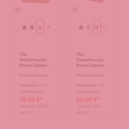
+
4
+
1
Black
Blue
Taupe
Blue
Green
beige
The
The
Skandinavian
Skandinavian
Brand Damen
Brand Damen
Leder Rucksack
Leder Rucksack
Produktnummer:
Produktnummer:
- Taupe
- beige
20.00636.37
20.00704.26
Hersteller:
The
Hersteller:
The
Skandinavian
Skandinavian
Brand
Brand
45,99 €*
24,00 €*
89,99 €*
(48.89%
79,99 €*
(70%
gespart)
gespart)