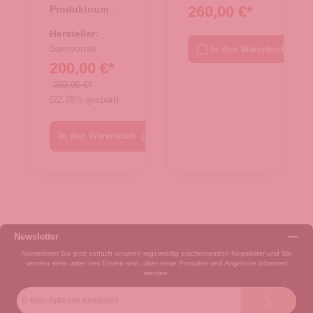
260,00 €*
Produktnumme
Rolling
Rollen
r:
34.00441.40
Thunder 22
68/25
Hersteller:
TNF Black
Armox
Samsonite
In den Warenkorb
200,00 €*
Moss
259,00 €*
(22.78% gespart)
In den Warenkorb
Newsletter
Abonnieren Sie jetzt einfach unseren regelmäßig erscheinenden Newsletter und Sie
werden stets unter den Ersten sein, über neue Produkte und Angebote informiert
werden.
E-
Mail-
Adresse*