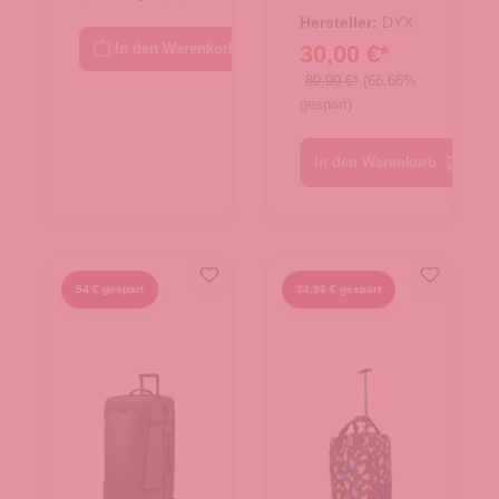
r:
34.00432.60
Cabin Size
Hersteller:
DYX
blau
30,00 €*
In den Warenkorb
89,99 €*
(66.66%
gespart)
In den Warenkorb
54 € gespart
34,96 € gespart