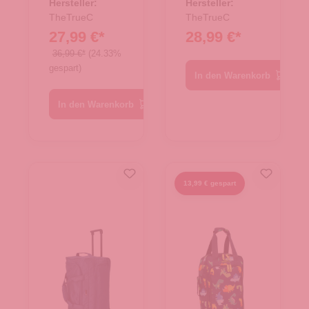
Berlin 2.0
60cm
Hersteller:
Hersteller:
schwarz
TheTrueC
"Collection
TheTrueC
27,99 €*
28,99 €*
Sliema M
Berlin 2.0
36,99 €*
(24.33%
gespart)
schwarz
In den Warenkorb
In den Warenkorb
13,99 € gespart