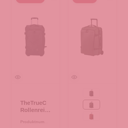
Black
TheTrueC
Moss
Rollenreise
tasche
rust
Produktnumme
59cm -
r:
34.00424.00