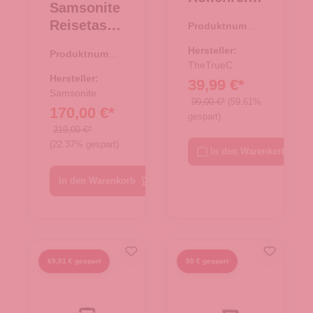
Samsonite
tasche
Reisetasch
Produktnumme
50cm -
r:
34.00423.00
e mit
schwarz
Hersteller:
Produktnumme
Rollen
TheTrueC
r:
34.00395.71
55cm
Hersteller:
39,99 €*
Ecodiver
Samsonite
99,00 €*
(59.61%
170,00 €*
yellow
gespart)
219,00 €*
(22.37% gespart)
In den Warenkorb
In den Warenkorb
69,01 € gespart
50 € gespart