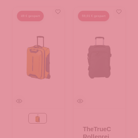
49 € gespart
59,01 € gespart
yellow
TheTrueC
Rollenreise