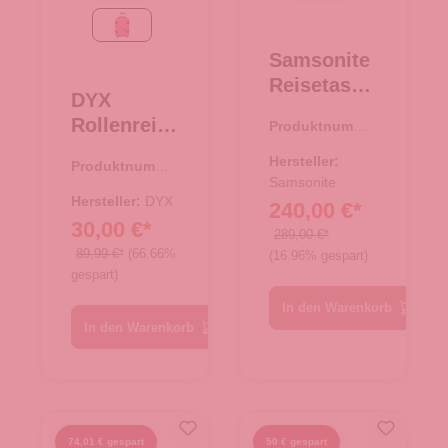
pink
Samsonite
Reisetasch
DYX
e mit
Rollenreise
Produktnumme
Rollen
r:
34.00442.00
tasche
79/29
Hersteller:
Produktnumme
50cm
Armox
Samsonite
r:
34.00432.82
Cabin Size
Hersteller:
DYX
240,00 €*
Black
pink
30,00 €*
289,00 €*
89,99 €*
(66.66%
(16.96% gespart)
gespart)
In den Warenkorb
In den Warenkorb
74,01 € gespart
50 € gespart