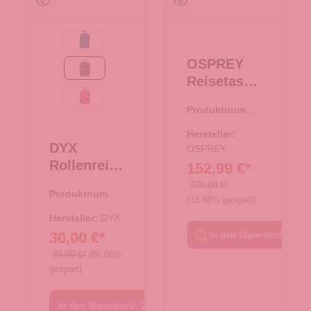
blau
OSPREY
grau
Reisetasch
e mit
pink
Produktnumme
Rollen
r:
34.00408.00
Rolling
Hersteller:
DYX
Transporte
OSPREY
Rollenreise
152,99 €*
r Carry-On
tasche
Black
230,00 €*
Produktnumme
50cm
(33.48% gespart)
r:
34.00432.11
Cabin Size
Hersteller:
DYX
grau
30,00 €*
In den Warenkorb
89,99 €*
(66.66%
gespart)
In den Warenkorb