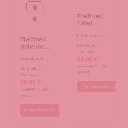
navy
TheTrueC
schwarz
2-Rad
Trolley
Produktnumme
Faltbar
TheTrueC
r:
35.00692.00
UrbanCity
Hersteller:
Rollenreise
schwarz
TheTrueC
tasche
24,95 €*
Produktnumme
50cm
r:
34.00377.69
39,99 €*
(37.61%
Berlin 2.0
Hersteller:
gespart)
navy
TheTrueC
20,00 €*
In den Warenkorb
36,99 €*
(45.93%
gespart)
In den Warenkorb