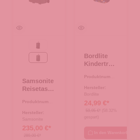
Black
Bordlite
Moss
Kindertroll
ey Dino
Produktnumme
navy
Samsonite
r:
36.00141.69
Hersteller:
Reisetasch
Bordlite
e mit
24,99 €*
Produktnumme
Rollen
r:
34.00442.40
59,95 €*
(58.32%
79/29
Hersteller:
gespart)
Armox
Samsonite
235,00 €*
Moss
In den Warenkorb
289,00 €*