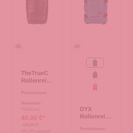
blau
TheTrueC
grau
Rollenreise
tasche
pink
Produktnumme
56cm With
r:
34.00418.00
Wheels
Hersteller:
DYX
schwarz
TheTrueC
Rollenreise
40,00 €*
tasche
129,99 €*
Produktnumme
50cm
(69.23% gespart)