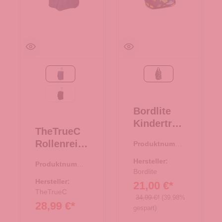
navy
navy
schwarz
Bordlite
Kindertroll
TheTrueC
ey
Rollenreise
Produktnumme
Boardgepä
r:
36.00140.69
tasche 60
ck
Hersteller:
Produktnumme
cm Berlin
Underseat
Bordlite
r:
34.00378.69
2.0 navy
Hersteller:
21,00 €*
Dino navy
TheTrueC
34,99 €*
(39.98%
28,99 €*
gespart)