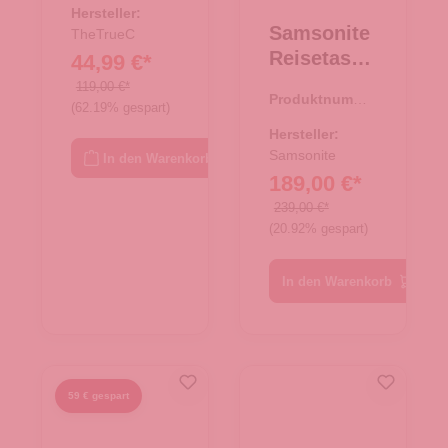
schwarz
Hersteller:
Samsonite
TheTrueC
Reisetasch
44,99 €*
e mit
119,00 €*
Produktnumme
Rollen
(62.19% gespart)
r:
34.00440.40
55/20
Hersteller:
Rucksack
Samsonite
In den Warenkorb
189,00 €*
Armox
Moss
239,00 €*
(20.92% gespart)
In den Warenkorb
59 € gespart