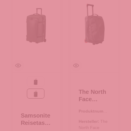
Black
The North
Moss
Face
Reisetasch
Produktnumme
e mit
Samsonite
r:
34.00374.00
Rollen
Hersteller:
The
Reisetasch
53cm
North Face
e mit