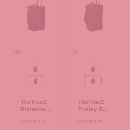
navy
navy
schwarz
schwarz
TheTrueC
TheTrueC
Rollenreise
Trolley Bag
tasche
With
Produktnumme
Produktnumme
50cm
Wheels
r:
34.00377.00
r:
34.00378.00