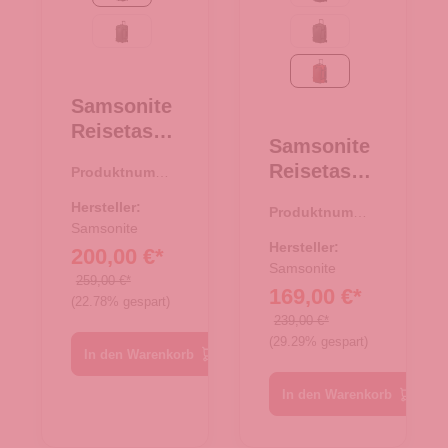
Moss
Moss
rust
Samsonite
Reisetasch
Samsonite
e mit
Reisetasch
Produktnumme
Rollen
r:
34.00441.00
e mit
68/25
Hersteller:
Produktnumme
Rollen
Armox
Samsonite
r:
34.00440.80
55/20
Hersteller:
200,00 €*
Black
Rucksack
Samsonite
259,00 €*
169,00 €*
Armox rust
(22.78% gespart)
239,00 €*
(29.29% gespart)
In den Warenkorb
In den Warenkorb