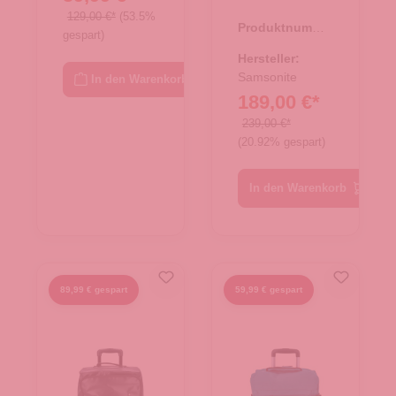
e mit
129,00 €*
(53.5%
Produktnumme
Rollen
gespart)
r:
34.00440.00
55/20
Hersteller:
Rucksack
Samsonite
In den Warenkorb
189,00 €*
Armox
Black
239,00 €*
(20.92% gespart)
In den Warenkorb
89,99 € gespart
59,99 € gespart