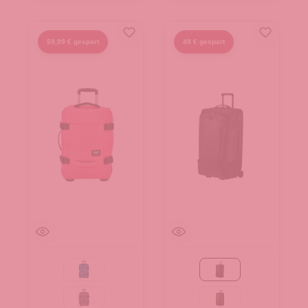
59,99 € gespart
49 € gespart
blau
Black
grau
Moss