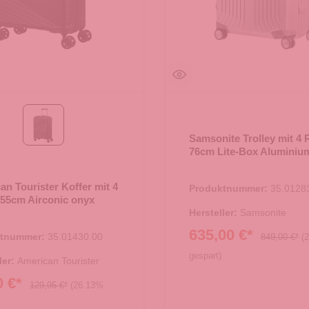
onyx black
Samsonite Trolley mit 4 
76cm Lite-Box Aluminium
an Tourister Koffer mit 4
Produktnummer:
35.0128
 55cm Airconic onyx
Hersteller:
Samsonite
635,00 €*
ktnummer:
35.01430.00
849,00 €*
(
gespart)
ler:
American Tourister
0 €*
129,95 €*
(26.13%