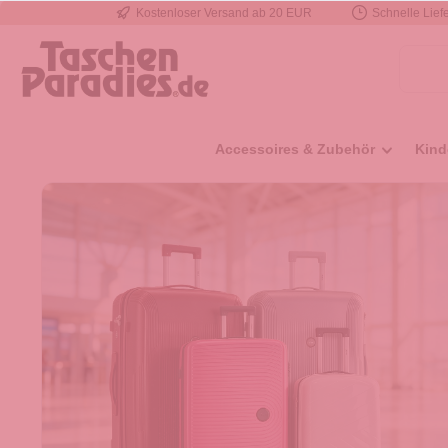
Kostenloser Versand ab 20 EUR
Schnelle Liefe
e springen
Zur Hauptnavigation springen
Accessoires & Zubehör
Kind