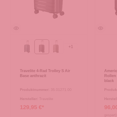
+
1
Eisblau
anthrazit
champagner
Travelite 4-Rad Trolley S Air
Americ
Base anthrazit
Rollen
black
Produktnummer:
35.01271.00
Produ
Hersteller:
Travelite
Herstel
129,95 €*
96,0
gespart)