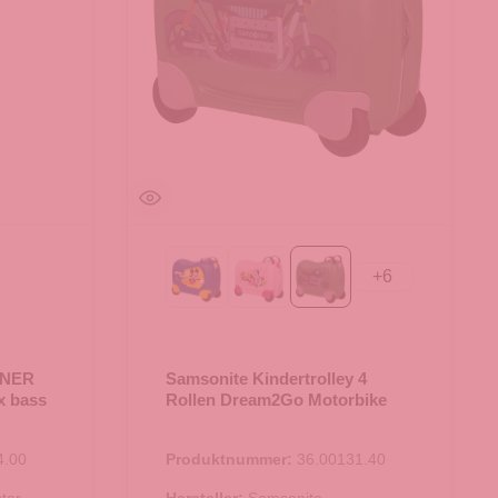
+
6
Mickey Happy
Minnie Flower Power
Motorbike
D CORAL
 black
NNER
Samsonite Kindertrolley 4
x bass
Rollen Dream2Go Motorbike
4.00
Produktnummer:
36.00131.40