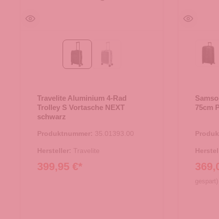
Mat
schwarz
silber
Travelite Aluminium 4-Rad
Samson
Trolley S Vortasche NEXT
75cm P
schwarz
Produktnummer:
35.01393.00
Produ
Hersteller:
Travelite
Herstel
399,95 €*
369,
gespart)