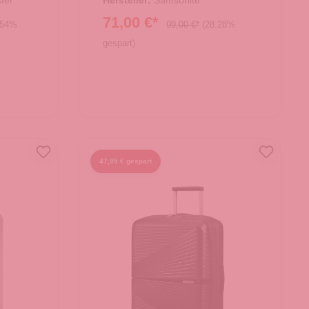
ter
Hersteller:
Samsonite
71,00 €*
.54%
99,00 €*
(28.28%
gespart)
47,95 € gespart