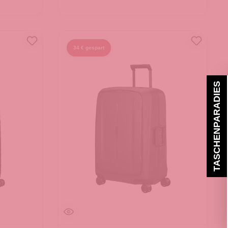
34 € gespart
TASCHENPARADIES