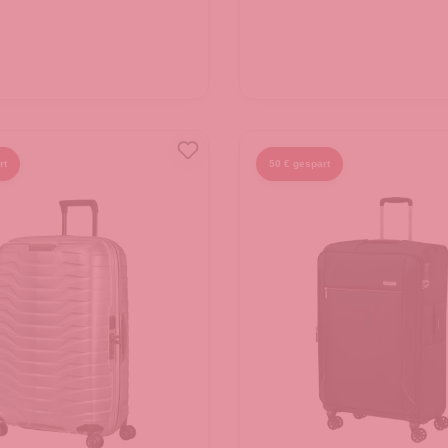
rt
50 € gespart