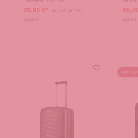
Hersteller:
TheTrueC
Herstel
29,95 €*
95,0
49,99 €*
(40.09%
gespart)
gespart)
33,95 € ge