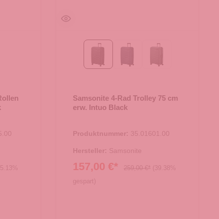
 green
Black
Blue Nights
Olive Green
Rollen
Samsonite 4-Rad Trolley 75 cm
k
erw. Intuo Black
5.00
Produktnummer:
35.01601.00
Hersteller:
Samsonite
157,00 €*
25.13%
259,00 €*
(39.38%
gespart)