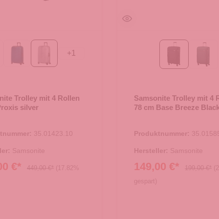
+
1
t Graphite
Petrol Blue
silver
Black
dark
ite Trolley mit 4 Rollen
Samsonite Trolley mit 4 
roxis silver
78 cm Base Breeze Blac
ktnummer:
35.01423.10
Produktnummer:
35.0158
ler:
Samsonite
Hersteller:
Samsonite
00 €*
149,00 €*
449,00 €*
(17.82%
199,00 €*
(
gespart)