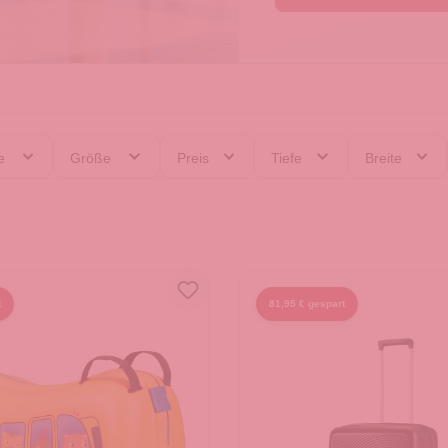
ie
Größe
Preis
Tiefe
Breite
t
81,95 € gespart