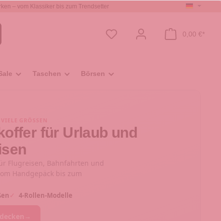
ken – vom Klassiker bis zum Trendsetter
0,00 €*
Sale
Taschen
Börsen
· VIELE GRÖSSEN
offer für Urlaub und
isen
ür Flugreisen, Bahnfahrten und
 vom Handgepäck bis zum
ßen
✓
4-Rollen-Modelle
tdecken
→