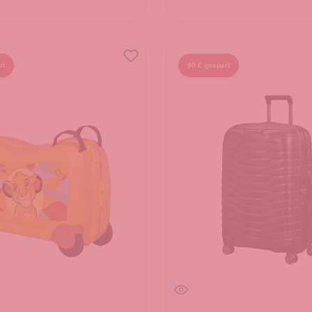
rt
90 € gespart