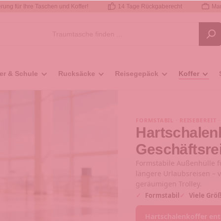
rung für Ihre Taschen und Koffer!
14 Tage Rückgaberecht
Mar
er & Schule
Rucksäcke
Reisegepäck
Koffer
FORMSTABIL · REISEBEREIT 
Hartschalenk
Geschäftsre
Formstabile Außenhülle f
längere Urlaubsreisen –
geräumigen Trolley.
✓
Formstabil
✓
Viele Grö
Hartschalenkoffer en