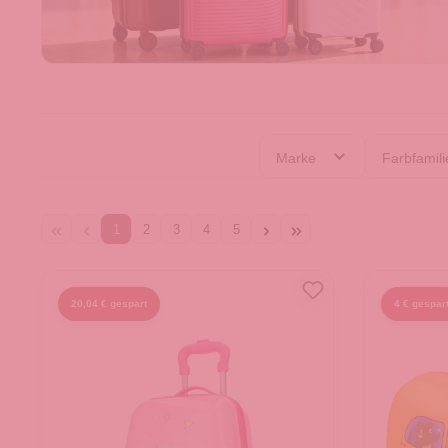
Marke
Farbfamil
1
2
3
4
5
20,04 € gespart
4 € gespar