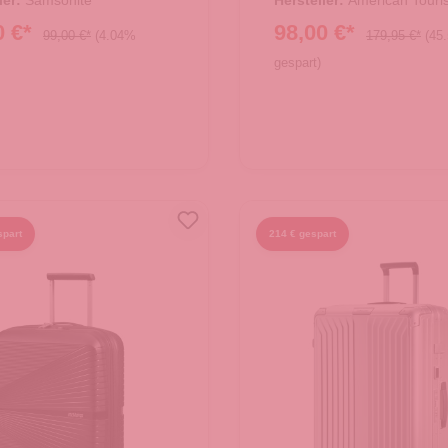
ler:
Samsonite
Hersteller:
American Touris
0 €*
98,00 €*
99,00 €*
(4.04%
179,95 €*
(45
gespart)
spart
214 € gespart