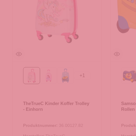
+
1
Einhorn
Prinzessin
Race
Mi
TheTrueC Kinder Koffer Trolley
Samson
- Einhorn
Rollen
Produktnummer:
36.00127.82
Produ