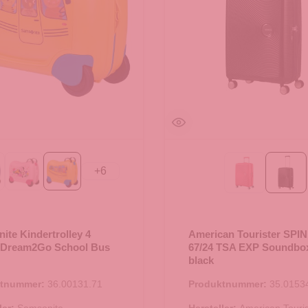
+
6
ckey Happy
Minnie Flower Power
School Bus
SUN KISSE
bass
ite Kindertrolley 4
American Tourister SPI
 Dream2Go School Bus
67/24 TSA EXP Soundbo
black
ktnummer:
36.00131.71
Produktnummer:
35.0153