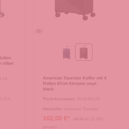
midnight navy
onyx black
Rollen
 silber
American Tourister Koffer mit 4
3.10
Rollen 67cm Airconic onyx
black
Produktnummer:
35.01431.00
25.21%
Hersteller:
American Tourister
102,00 €*
149,95 €*
(31.98%
gespart)