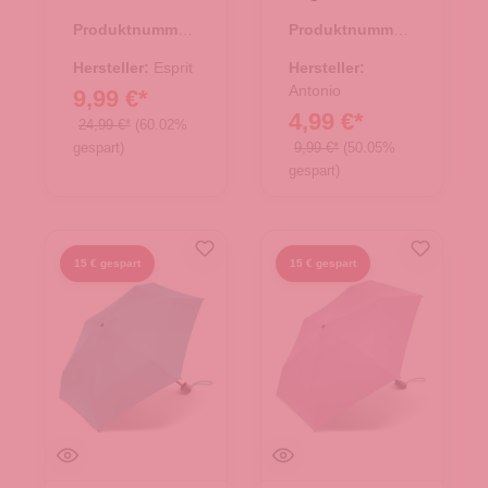
Easymatic
schwarz
Produktnummer:
Produktnummer:
Slimline
45.00161.10
45.00167.00
antarctica
Hersteller:
Esprit
Hersteller:
Antonio
9,99 €*
4,99 €*
24,99 €*
(60.02%
gespart)
9,99 €*
(50.05%
gespart)
15 € gespart
15 € gespart