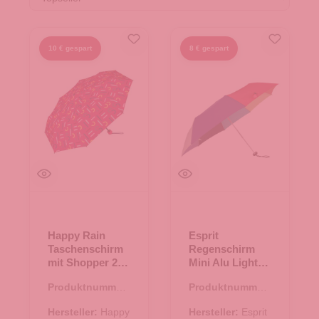
10 € gespart
8 € gespart
Happy Rain
Esprit
Taschenschirm
Regenschirm
mit Shopper 2 in
Mini Alu Light
1 supermini
mix color
Produktnummer:
Produktnummer:
wirh shopper
48.00010.82
48.00004.87
letterjam pink
Hersteller:
Happy
Hersteller:
Esprit