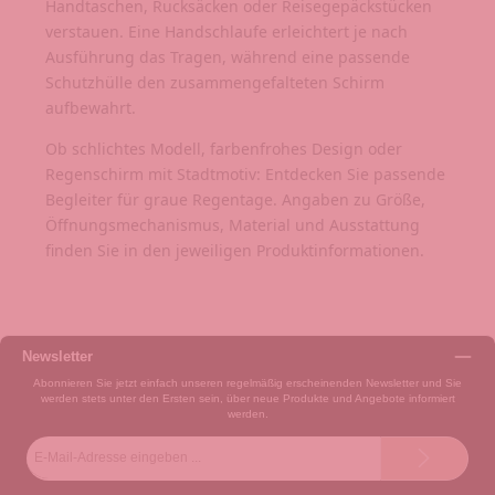
Handtaschen, Rucksäcken oder Reisegepäckstücken
verstauen. Eine Handschlaufe erleichtert je nach
Ausführung das Tragen, während eine passende
Schutzhülle den zusammengefalteten Schirm
aufbewahrt.
Ob schlichtes Modell, farbenfrohes Design oder
Regenschirm mit Stadtmotiv: Entdecken Sie passende
Begleiter für graue Regentage. Angaben zu Größe,
Öffnungsmechanismus, Material und Ausstattung
finden Sie in den jeweiligen Produktinformationen.
Newsletter
Abonnieren Sie jetzt einfach unseren regelmäßig erscheinenden Newsletter und Sie
werden stets unter den Ersten sein, über neue Produkte und Angebote informiert
werden.
E-
Mail-
Adresse*