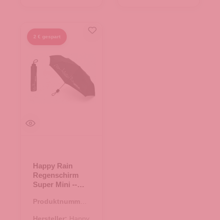
2 € gespart
Happy Rain
Regenschirm
Super Mini --
Skyline Berlin
Produktnummer:
48.00020.99
Hersteller:
Happy