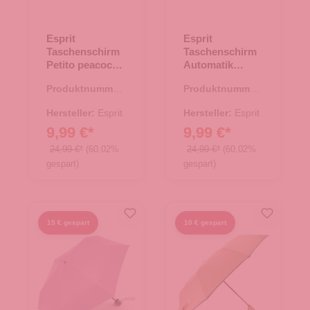
Esprit
Esprit
Taschenschirm
Taschenschirm
Petito peacock
Automatik
blue
Easymatic
Produktnummer:
Produktnummer:
Slimline orchid
45.00160.66
45.00161.50
Hersteller:
Esprit
Hersteller:
Esprit
9,99 €*
9,99 €*
24,99 €*
(60.02%
24,99 €*
(60.02%
gespart)
gespart)
15 € gespart
10 € gespart