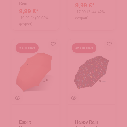
Rain
9,99 €*
9,99 €*
17,99 €*
(44.47%
19,99 €*
(50.03%
gespart)
gespart)
8 € gespart
10 € gespart
Esprit
Happy Rain