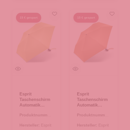
15 € gespart
15 € gespart
Esprit
Esprit
Taschenschirm
Taschenschirm
Automatik
Automatik
Easymatic
Easymatic
Produktnummer:
Produktnummer:
Slimline yellow
Slimline
45.00161.71
45.00161.86
cream
muskmelon
Hersteller:
Esprit
Hersteller:
Esprit