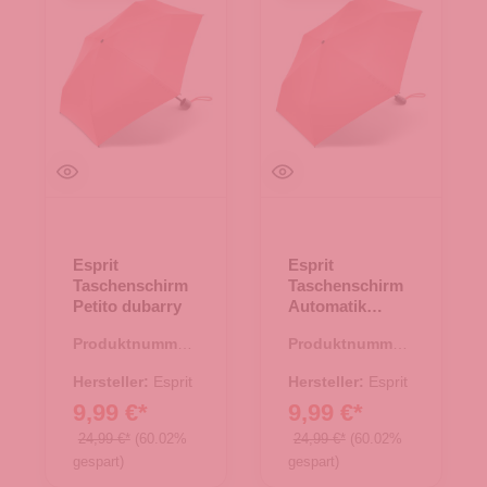
Esprit
Esprit
Taschenschirm
Taschenschirm
Petito dubarry
Automatik
Easymatic
Produktnummer:
Produktnummer:
Slimline dubarry
45.00160.80
45.00161.80
Hersteller:
Esprit
Hersteller:
Esprit
9,99 €*
9,99 €*
24,99 €*
(60.02%
24,99 €*
(60.02%
gespart)
gespart)