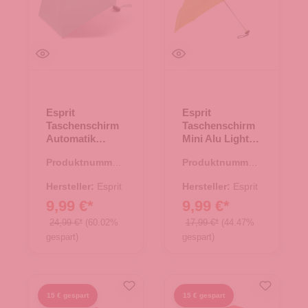
Esprit
Esprit
Taschenschirm
Taschenschirm
Automatik
Mini Alu Light
Easymatic
green sheen
Produktnummer:
Produktnummer:
Slimline ocean
45.00161.40
45.00119.71
wave
Hersteller:
Esprit
Hersteller:
Esprit
9,99 €*
9,99 €*
24,99 €*
(60.02%
17,99 €*
(44.47%
gespart)
gespart)
15 € gespart
15 € gespart