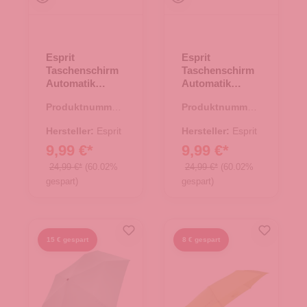
Esprit
Esprit
Taschenschirm
Taschenschirm
Automatik
Automatik
Easymatic
Easymatic
Produktnummer:
Produktnummer:
Slimline lolite
Slimline
45.00161.60
45.00161.66
peacock blue
Hersteller:
Esprit
Hersteller:
Esprit
9,99 €*
9,99 €*
24,99 €*
(60.02%
24,99 €*
(60.02%
gespart)
gespart)
15 € gespart
8 € gespart