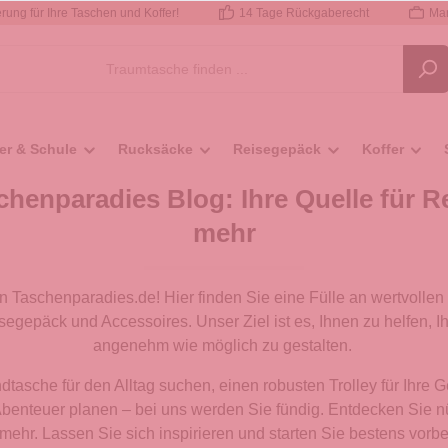
rung für Ihre Taschen und Koffer!
14 Tage Rückgaberecht
Mar
er & Schule
Rucksäcke
Reisegepäck
Koffer
henparadies Blog: Ihre Quelle für R
mehr
 Taschenparadies.de! Hier finden Sie eine Fülle an wertvollen
epäck und Accessoires. Unser Ziel ist es, Ihnen zu helfen, Ih
angenehm wie möglich zu gestalten.
dtasche für den Alltag suchen, einen robusten Trolley für Ihre 
Abenteuer planen – bei uns werden Sie fündig. Entdecken Sie nü
mehr. Lassen Sie sich inspirieren und starten Sie bestens vorber