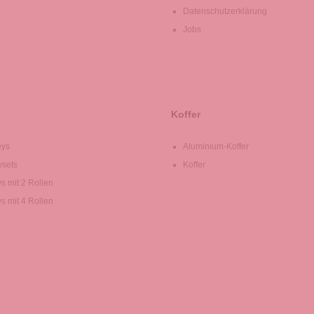
Datenschutzerklärung
Jobs
Koffer
eys
Aluminium-Koffer
ysets
Koffer
ys mit 2 Rollen
ys mit 4 Rollen