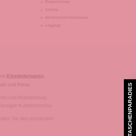
Regenschirme
Schuhe
Wintermützen/Stirnbänder
Leggings
nd
Kleinlederwaren
.
ule und Reise.
TASCHENPARADIES
erlin und Brandenburg.
rlässigen Kundenservice.
finden Sie den passenden