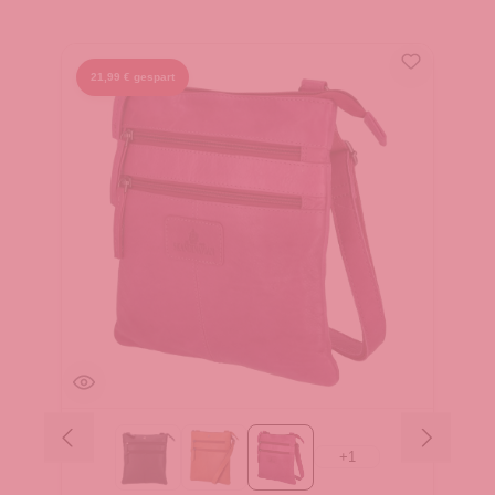
21,99 € gespart
+
1
Black
Cognac
Purple