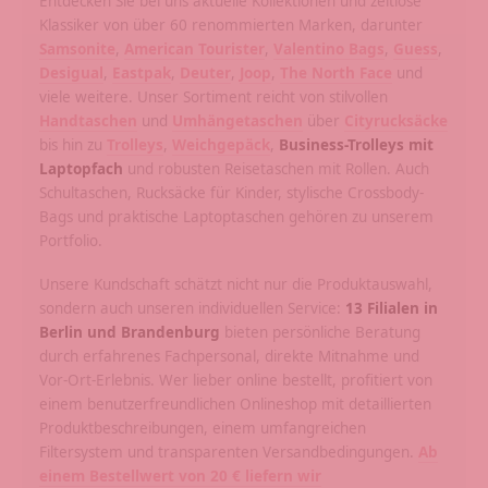
Entdecken Sie bei uns aktuelle Kollektionen und zeitlose
Klassiker von über 60 renommierten Marken, darunter
Samsonite
,
American Tourister
,
Valentino Bags
,
Guess
,
Desigual
,
Eastpak
,
Deuter
,
Joop
,
The North Face
und
viele weitere. Unser Sortiment reicht von stilvollen
Handtaschen
und
Umhängetaschen
über
Cityrucksäcke
bis hin zu
Trolleys
,
Weichgepäck
,
Business-Trolleys mit
Laptopfach
und robusten Reisetaschen mit Rollen. Auch
Schultaschen, Rucksäcke für Kinder, stylische Crossbody-
Bags und praktische Laptoptaschen gehören zu unserem
Portfolio.
Unsere Kundschaft schätzt nicht nur die Produktauswahl,
sondern auch unseren individuellen Service:
13 Filialen in
Berlin und Brandenburg
bieten persönliche Beratung
durch erfahrenes Fachpersonal, direkte Mitnahme und
Vor-Ort-Erlebnis. Wer lieber online bestellt, profitiert von
einem benutzerfreundlichen Onlineshop mit detaillierten
Produktbeschreibungen, einem umfangreichen
Filtersystem und transparenten Versandbedingungen.
Ab
einem Bestellwert von 20 € liefern wir