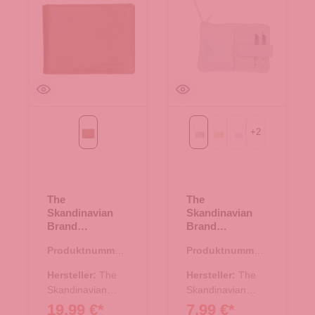
+
2
braun
Light grau
beige
blau
The
The
Skandinavian
Skandinavian
Brand
Brand
Kreditkartenetui
Kreditkartenetui
Produktnummer:
Produktnummer:
- braun
- Light grau
43.01497.30
43.01476.10
Hersteller:
The
Hersteller:
The
Skandinavian
Skandinavian
Brand
Brand
19,99 €*
7,99 €*