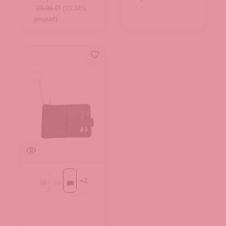
29,99 €*
(33.34%
gespart)
+
2
Light grau
beige
schwarz