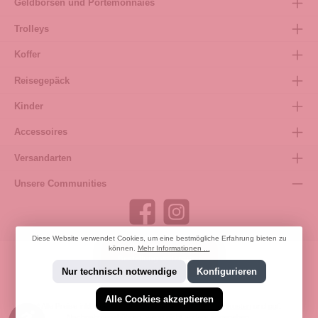
Geldbörsen und Portemonnaies
Trolleys
Koffer
Reisegepäck
Kinder
Accessoires
Versandarten
Unsere Communities
Diese Website verwendet Cookies, um eine bestmögliche Erfahrung bieten zu
können.
Mehr Informationen ...
Bestellung widerrufen
Nur technisch notwendige
Konfigurieren
Alle Cookies akzeptieren
* Alle Preise inkl. gesetzl. Mehrwertsteuer zzgl.
Versandkosten
und ggf.
Werkzeugleiste anzeigen
Nachnahmegebühren, wenn nicht anders angegeben.