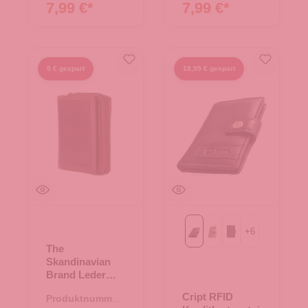
Brand
Brand
7,99 €*
7,99 €*
5 € gespart
18,95 € gespart
+
6
Black
Brown
Perforation Black
The
Skandinavian
Brand Leder
Börse mit
Cript RFID
Produktnummer:
Kreditkartenfäc