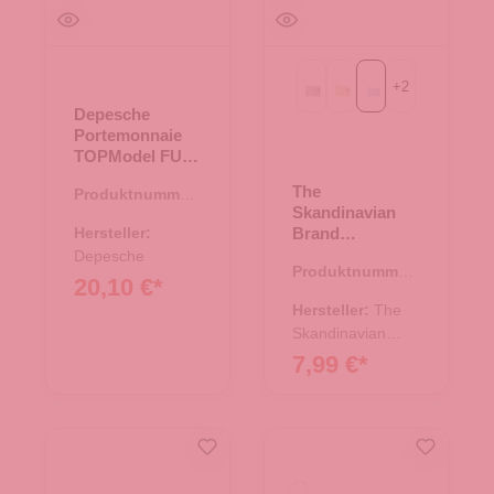
+
2
Light grau
beige
blau
Depesche
Portemonnaie
TOPModel FUR
EVER FRIENDS
The
Produktnummer:
Rose und
Skandinavian
46.00174.81
Kupfer
Hersteller:
Brand
Kreditkartenetui
Depesche
Produktnummer:
- blau
20,10 €*
43.01476.60
Hersteller:
The
Skandinavian
Brand
7,99 €*