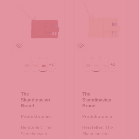
+
2
+
2
Light grau
beige
rot
Light grau
beige
blau
The
The
Skandinavian
Skandinavian
Brand
Brand
Kreditkartenetui
Kreditkartenetui
Produktnummer:
Produktnummer:
- rot
- beige
43.01476.81
43.01476.20
Hersteller:
The
Hersteller:
The
Skandinavian
Skandinavian