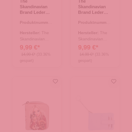
The
The
Skandinavian
Skandinavian
Brand Leder
Brand Leder
Kreditkarten
Kreditkarten
Produktnummer:
Produktnummer:
Etui - schwarz
Etui - Cognac
43.01319.01
43.01319.38
Hersteller:
The
Hersteller:
The
Skandinavian
Skandinavian
Brand
Brand
9,99 €*
9,99 €*
14,99 €*
(33.36%
14,99 €*
(33.36%
gespart)
gespart)