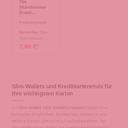
The
Skandinavian
Brand
Kreditkartenetui
Produktnummer:
- schwarz
43.01476.00
Hersteller:
The
Skandinavian
Brand
7,99 €*
Slim-Wallets und Kreditkartenetuis für
Ihre wichtigsten Karten
Ein
Slim-Wallet oder Kreditkartenetui
bietet eine
kompakte Möglichkeit, Bankkarten, Ausweise und
weitere Karten übersichtlich aufzubewahren. Bei
TaschenParadies finden Sie praktische Modelle für