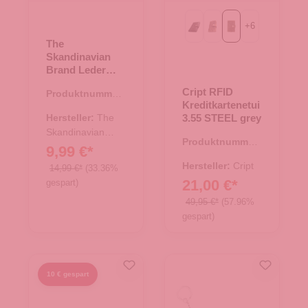
+
6
Black
Brown
grey
The
Skandinavian
Brand Leder
Kreditkartenetui
Cript RFID
Produktnummer:
- schwarz
Kreditkartenetui
43.01319.00
Hersteller:
The
3.55 STEEL grey
Skandinavian
Produktnummer:
Brand
9,99 €*
43.01421.11
Hersteller:
Cript
14,99 €*
(33.36%
21,00 €*
gespart)
49,95 €*
(57.96%
gespart)
10 € gespart