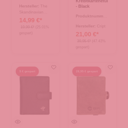
Kreditkartenetui
44.02670.31
her RB Western
Hersteller:
The
- Black
- braun
Skandinavian
Produktnummer:
Brand
14,99 €*
43.01469.00
Hersteller:
Cript
19,99 €*
(25.01%
21,00 €*
gespart)
39,95 €*
(47.43%
gespart)
5 € gespart
28,95 € gespart