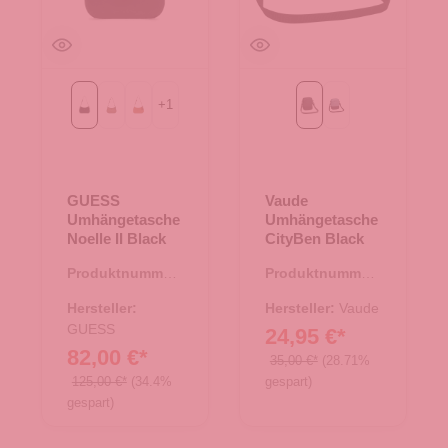
+
1
Black
Latte Logo/Brown
Light Cognac
Black
heron
GUESS
Vaude
Umhängetasche
Umhängetasche
Noelle II Black
CityBen Black
Produktnummer:
Produktnummer:
06.01114.00
15.01767.00
Hersteller:
Hersteller:
Vaude
GUESS
24,95 €*
82,00 €*
35,00 €*
(28.71%
125,00 €*
(34.4%
gespart)
gespart)