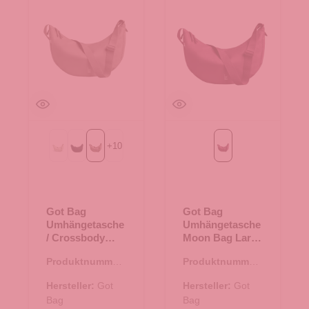
+
10
Beach Foam
Black
seal
Kraken
Got Bag
Got Bag
Umhängetasche
Umhängetasche
/ Crossbody
Moon Bag Large
Moon Bag Large
Kraken
Produktnummer:
Produktnummer:
seal
15.01752.34
15.01818.81
Hersteller:
Got
Hersteller:
Got
Bag
Bag