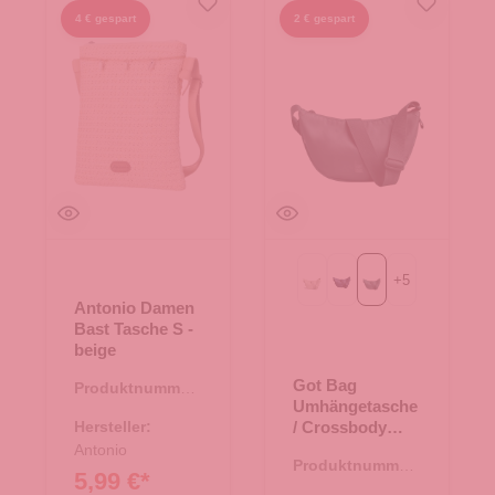
4 € gespart
2 € gespart
+
5
Beach Foam
MONOCHROME deep o
monochrome sea t
Antonio Damen
Bast Tasche S -
beige
Got Bag
Produktnummer:
Umhängetasche
08.00751.26
Hersteller:
/ Crossbody
Moon Bag Small
Antonio
Produktnummer:
monochrome
5,99 €*
15.01751.44
sea teal mono