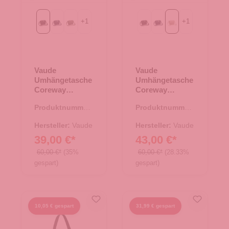
+
1
+
1
Black
eclipse
khaki
Black
eclipse
linen
Vaude
Vaude
Umhängetasche
Umhängetasche
Coreway
Coreway
Shoulderbag 6
Shoulderbag 6
Produktnummer:
Produktnummer:
Black
linen
15.01764.00
15.01764.26
Hersteller:
Vaude
Hersteller:
Vaude
39,00 €*
43,00 €*
60,00 €*
(35%
60,00 €*
(28.33%
gespart)
gespart)
10,05 € gespart
31,99 € gespart