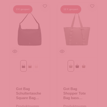
2 € gespart
12 € gespart
black monochrome
monochrome oyster
monochrome soft shell
bass monochrome
black monochrome
oyster monochr
Got Bag
Got Bag
Schultertasche
Shopper Tote
Square Bag
Bag bass
black
monochrome
Produktnummer:
Produktnummer:
monochrome