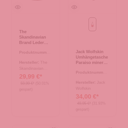
mineral red
The
Skandinavian
Brand Leder
Umhängetasche
Jack Wolfskin
Produktnummer:
Hunter - tan
Umhängetasche
17.00675.30
Hersteller:
The
Paraiso mineral
red
Skandinavian
Produktnummer:
Brand
29,99 €*
15.01807.80
Hersteller:
Jack
59,99 €*
(50.01%
Wolfskin
gespart)
34,00 €*
49,95 €*
(31.93%
gespart)