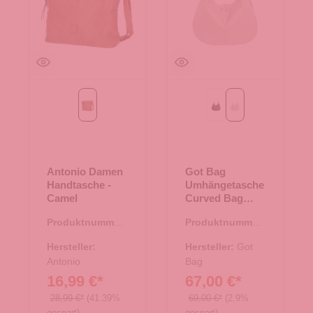
Camel
monochrome black
monochrome soft s
Antonio Damen
Got Bag
Handtasche -
Umhängetasche
Camel
Curved Bag
monochrome
Produktnummer:
Produktnummer:
soft shell
08.00802.36
15.01770.26
Hersteller:
Hersteller:
Got
Antonio
Bag
16,99 €*
67,00 €*
28,99 €*
(41.39%
69,00 €*
(2.9%
gespart)
gespart)