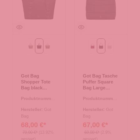
bass monochrome
black monochrome
oyster monochrome
kraken mono
monochrome black
monochrome sca
Got Bag
Got Bag Tasche
Shopper Tote
Puffer Square
Bag black
Bag Large
monochrome
monochrome
Produktnummer:
Produktnummer:
black
15.01787.00
15.01790.00
Hersteller:
Got
Hersteller:
Got
Bag
Bag
68,00 €*
67,00 €*
79,00 €*
(13.92%
69,00 €*
(2.9%
gespart)
gespart)