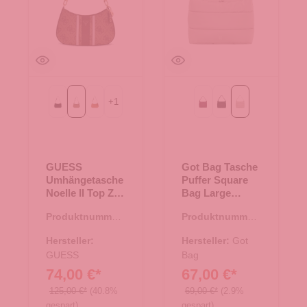
+
1
Black
Latte Logo/Brown
Light Cognac
kraken mono
monochrome black
monochrome sca
GUESS
Got Bag Tasche
Umhängetasche
Puffer Square
Noelle II Top Zip
Bag Large
Latte
monochrome
Produktnummer:
Produktnummer:
Logo/Brown
scallop
06.01221.30
15.01790.26
Hersteller:
Hersteller:
Got
GUESS
Bag
74,00 €*
67,00 €*
125,00 €*
(40.8%
69,00 €*
(2.9%
gespart)
gespart)