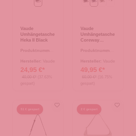
Black
Black
eclipse
khaki
Vaude
Vaude
Umhängetasche
Umhängetasche
Heka II Black
Coreway
Shoulderbag 6
Produktnummer:
Produktnummer:
eclipse
15.01769.00
15.01764.60
Hersteller:
Vaude
Hersteller:
Vaude
24,95 €*
49,95 €*
40,00 €*
(37.63%
60,00 €*
(16.75%
gespart)
gespart)
51 € gespart
2 € gespart