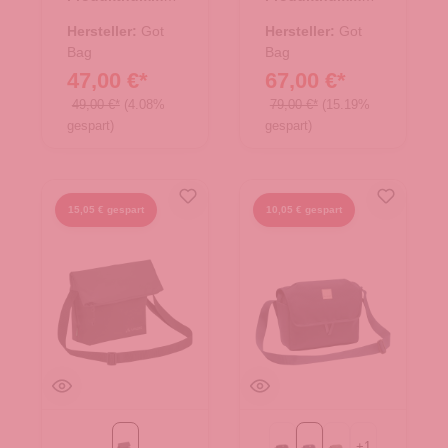
15.01789.00
15.01787.40
Hersteller:
Got
Hersteller:
Got
Bag
Bag
47,00 €*
67,00 €*
49,00 €*
(4.08%
79,00 €*
(15.19%
gespart)
gespart)
15,05 € gespart
10,05 € gespart
+
1