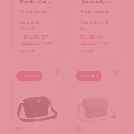
Noelle II Coal
/ Crossbody
Logo
Moon Bag Small
Produktnummer:
Produktnummer:
monochrome
06.01112.11
15.01751.41
bass
Hersteller:
Hersteller:
Got
GUESS
Bag
100,00 €*
37,00 €*
155,00 €*
(35.48%
39,00 €*
(5.13%
gespart)
gespart)
21 € gespart
17 € gespart