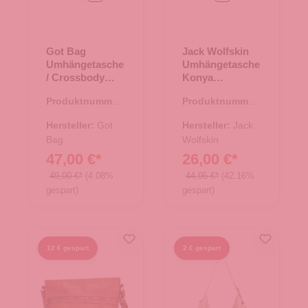
Got Bag
Jack Wolfskin
Umhängetasche
Umhängetasche
/ Crossbody
Konya
Moon Bag Large
Organizer Black
Produktnummer:
Produktnummer:
monochrome
15.01752.32
15.01762.00
oyster
Hersteller:
Got
Hersteller:
Jack
Bag
Wolfskin
47,00 €*
26,00 €*
49,00 €*
(4.08%
44,95 €*
(42.16%
gespart)
gespart)
12 € gespart
2 € gespart