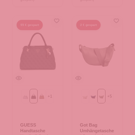
55 € gespart
2 € gespart
+
1
+
5
Bone Logo
Coal Logo
Latte Logo
Beach Foam
MONOCHROME deep o
monochrome bass
GUESS
Got Bag
Handtasche
Umhängetasche