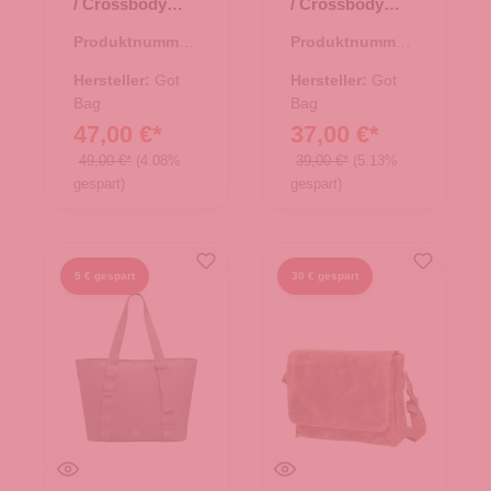
/ Crossbody
/ Crossbody
Moon Bag Large
Moon Bag Small
Produktnummer:
Produktnummer:
monochrome
monochrome
15.01752.17
15.01751.01
marlin
black
Hersteller:
Got
Hersteller:
Got
Bag
Bag
47,00 €*
37,00 €*
49,00 €*
(4.08%
39,00 €*
(5.13%
gespart)
gespart)
5 € gespart
30 € gespart