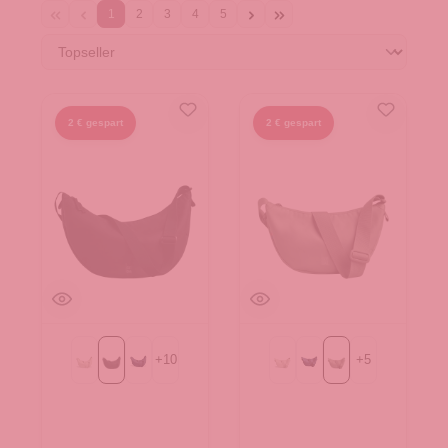
1
2
3
4
5
2 € gespart
2 € gespart
+
10
+
5
Beach Foam
Black
MONOCHROME deep ocean
Beach Foam
MONOCHROME deep o
bass