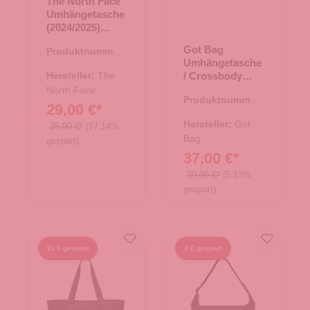
The North Face
Umhängetasche
(2024/2025)
Jester
Got Bag
Produktnummer:
Crossbody TNF
Umhängetasche
15.01782.00
Black-NPF
Hersteller:
The
/ Crossbody
Moon Bag Small
North Face
Produktnummer:
monochrome
29,00 €*
15.01751.17
marlin
Hersteller:
Got
35,00 €*
(17.14%
Bag
gespart)
37,00 €*
39,00 €*
(5.13%
gespart)
11 € gespart
2 € gespart