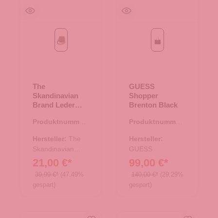
tan
Black
The
GUESS
Skandinavian
Shopper
Brand Leder
Brenton Black
Umhängetasche
Produktnummer:
Produktnummer:
Hunter - tan
17.00676.30
06.01067.00
Hersteller:
The
Hersteller:
Skandinavian
GUESS
Brand
21,00 €*
99,00 €*
39,99 €*
(47.49%
140,00 €*
(29.29%
gespart)
gespart)