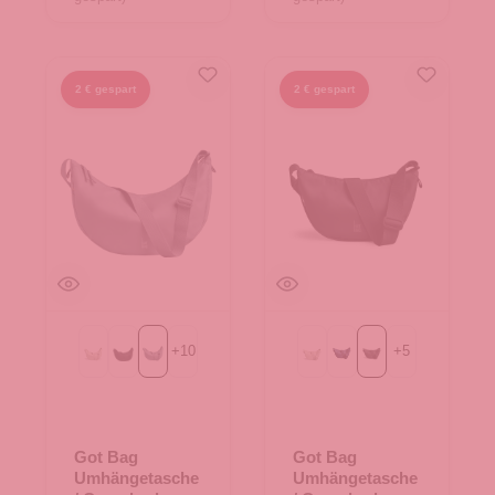
2 € gespart
2 € gespart
+
10
+
5
Beach Foam
Black
monochrome marlin
Beach Foam
MONOCHROME deep o
monochrome black
Got Bag
Got Bag
Umhängetasche
Umhängetasche