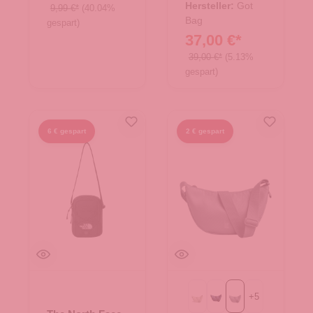
Hersteller:
Got
9,99 €*
(40.04%
Bag
gespart)
37,00 €*
39,00 €*
(5.13%
gespart)
6 € gespart
2 € gespart
+
5
Beach Foam
MONOCHROME deep o
monochrome marli