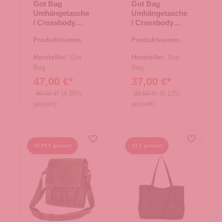
Got Bag
Got Bag
Umhängetasche
Umhängetasche
/ Crossbody
/ Crossbody
Moon Bag Large
Moon Bag Small
Produktnummer:
Produktnummer:
Black
bass
15.01752.00
15.01751.40
Hersteller:
Got
Hersteller:
Got
Bag
Bag
47,00 €*
37,00 €*
49,00 €*
(4.08%
39,00 €*
(5.13%
gespart)
gespart)
18,99 € gespart
41 € gespart