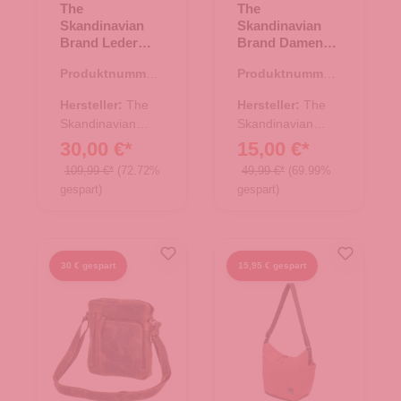
The
The
Skandinavian
Skandinavian
Brand Leder
Brand Damen
Messenger -
Ledertasche,
Produktnummer:
Produktnummer:
Cognac
Schultertasche -
17.00701.38
10.17577.00
schwarz
Hersteller:
The
Hersteller:
The
Skandinavian
Skandinavian
Brand
Brand
30,00 €*
15,00 €*
109,99 €*
(72.72%
49,99 €*
(69.99%
gespart)
gespart)
30 € gespart
15,95 € gespart