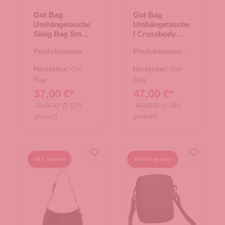
Got Bag
Got Bag
Umhängetasche
Umhängetasche
Sling Bag Small
/ Crossbody
Black
Moon Bag Large
Produktnummer:
Produktnummer:
sea teal mono
15.01815.00
15.01752.44
Hersteller:
Got
Hersteller:
Got
Bag
Bag
37,00 €*
47,00 €*
39,00 €*
(5.13%
49,00 €*
(4.08%
gespart)
gespart)
43 € gespart
10,05 € gespart