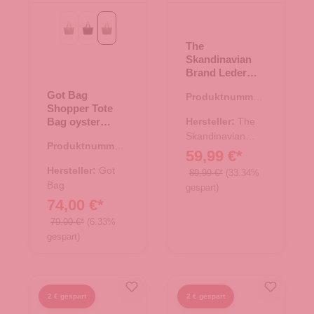
bass monochrome
black monochrome
oyster monochrome
The
Skandinavian
Brand Leder
Messenger
Got Bag
Produktnummer:
Hunter - hunter
Shopper Tote
17.00688.38
Bag oyster
Hersteller:
The
monochrome
Skandinavian
Produktnummer:
Brand
59,99 €*
15.01787.30
Hersteller:
Got
89,99 €*
(33.34%
Bag
gespart)
74,00 €*
79,00 €*
(6.33%
gespart)
2 € gespart
2 € gespart