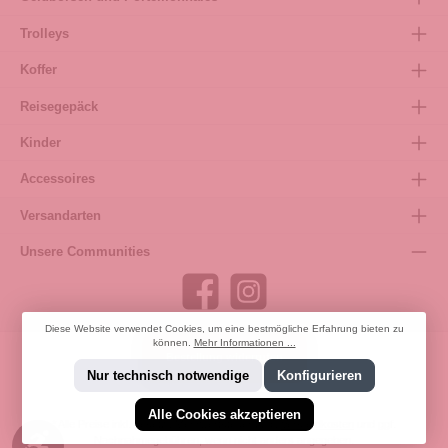
Trolleys
Koffer
Reisegepäck
Kinder
Accessoires
Versandarten
Unsere Communities
Diese Website verwendet Cookies, um eine bestmögliche Erfahrung bieten zu
können.
Mehr Informationen ...
Bestellung widerrufen
Nur technisch notwendige
Konfigurieren
Alle Cookies akzeptieren
* Alle Preise inkl. gesetzl. Mehrwertsteuer zzgl.
Versandkosten
und ggf.
Werkzeugleiste anzeigen
Nachnahmegebühren, wenn nicht anders angegeben.