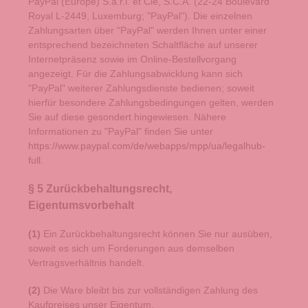
PayPal (Europe) S.à.r.l. et Cie, S.C.A. (22-24 Boulevard
Royal L-2449, Luxemburg; "PayPal"). Die einzelnen
Zahlungsarten über "PayPal" werden Ihnen unter einer
entsprechend bezeichneten Schaltfläche auf unserer
Internetpräsenz sowie im Online-Bestellvorgang
angezeigt. Für die Zahlungsabwicklung kann sich
"PayPal" weiterer Zahlungsdienste bedienen; soweit
hierfür besondere Zahlungsbedingungen gelten, werden
Sie auf diese gesondert hingewiesen. Nähere
Informationen zu "PayPal" finden Sie unter
https://www.paypal.com/de/webapps/mpp/ua/legalhub-
full
.
§ 5 Zurückbehaltungsrecht
,
Eigentumsvorbehalt
(1)
Ein Zurückbehaltungsrecht können Sie nur ausüben,
soweit es sich um Forderungen aus demselben
Vertragsverhältnis handelt.
(2)
Die Ware bleibt bis zur vollständigen Zahlung des
Kaufpreises unser Eigentum.