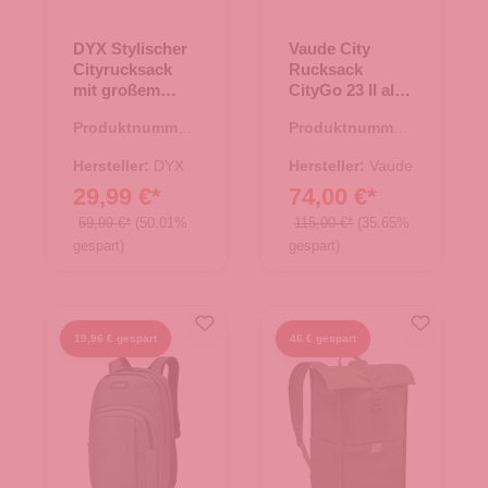
DYX Stylischer
Vaude City
Cityrucksack
Rucksack
mit großem
CityGo 23 II aloe
Stauraum
vera
Produktnummer:
Produktnummer:
Bennie
19.00012.11
25.01992.40
dunkelgrau
Hersteller:
DYX
Hersteller:
Vaude
29,99 €*
74,00 €*
59,99 €*
(50.01%
115,00 €*
(35.65%
gespart)
gespart)
19,96 € gespart
46 € gespart