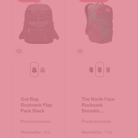
Black
bass
Asphalt Grey Light Heathe
Evergreen-TNF Black
TNF Granite Gre
Got Bag
The North Face
Rucksack Flap
Rucksack
Pack Black
Borealis
Evergreen-TNF
Produktnummer:
Produktnummer:
Black
25.02073.00
25.02012.40
Hersteller:
Got
Hersteller:
The