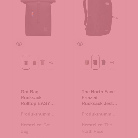
+
3
+
4
Black
algae
bass
Bark Mist/TNF Black
Black
Deep Nori-TNF Bla
Got Bag
The North Face
Rucksack
Freizeit
Rolltop EASY
Rucksack Jester
Black
Black
Produktnummer:
Produktnummer:
25.02041.00
25.02011.00
Hersteller:
Got
Hersteller:
The
Bag
North Face