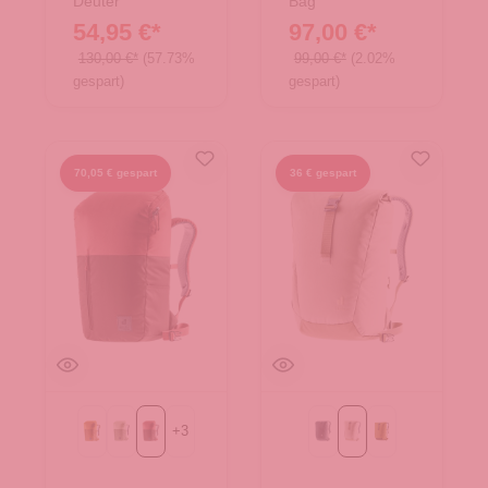
Deuter
Bag
54,95 €*
97,00 €*
130,00 €*
(57.73%
99,00 €*
(2.02%
gespart)
gespart)
70,05 € gespart
36 € gespart
+
3
almond-cinnamon
grove-mineral
raisin-caspia
Black
bone-desert
kelp-nori