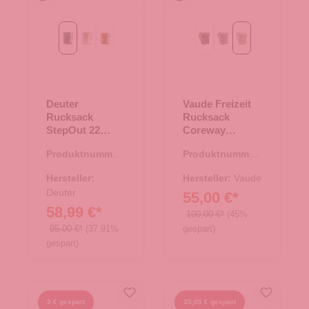
Black
bone-desert
kelp-nori
khaki
lilac dusk
linen
Deuter
Vaude Freizeit
Rucksack
Rucksack
StepOut 22
Coreway
Black
Rolltop 20 linen
Produktnummer:
Produktnummer:
25.01898.00
25.01943.26
Hersteller:
Hersteller:
Vaude
Deuter
55,00 €*
58,99 €*
100,00 €*
(45%
95,00 €*
(37.91%
gespart)
gespart)
2 € gespart
35,05 € gespart