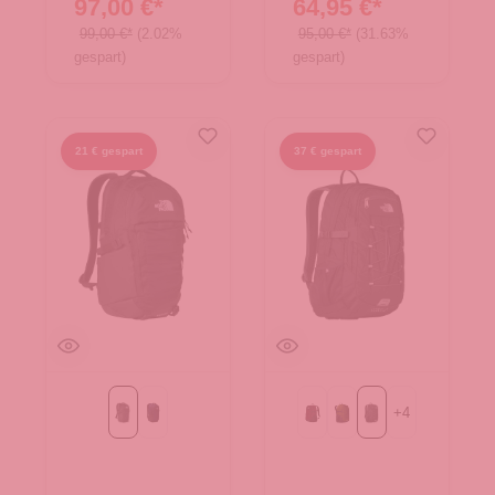
97,00 €*
64,95 €*
99,00 €*
(2.02%
95,00 €*
(31.63%
gespart)
gespart)
21 € gespart
37 € gespart
+
4
TNF Black
TNF Blau
BLACK-LALI GURAN
Forest Olive-TNF Black
TNF Black-Asphalt