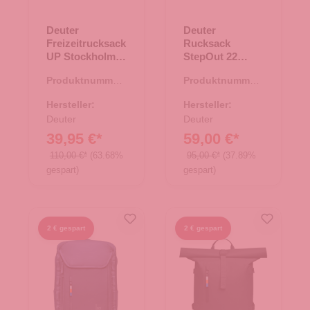
Deuter
Deuter
Freizeitrucksack
Rucksack
UP Stockholm
StepOut 22
raisin-caspia
bone-desert
Produktnummer:
Produktnummer:
25.01839.80
25.01898.26
Hersteller:
Hersteller:
Deuter
Deuter
39,95 €*
59,00 €*
110,00 €*
(63.68%
95,00 €*
(37.89%
gespart)
gespart)
2 € gespart
2 € gespart