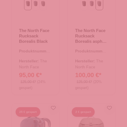
Black
Navy/Black
asphalt grey
Black
Navy/Black
asphalt grey
The North Face
The North Face
Rucksack
Rucksack
Borealis Black
Borealis asphalt
grey
Produktnummer:
Produktnummer:
25.01350.07
25.01350.05
Hersteller:
The
Hersteller:
The
North Face
North Face
95,00 €*
100,00 €*
125,00 €*
(24%
125,00 €*
(20%
gespart)
gespart)
25 € gespart
2 € gespart