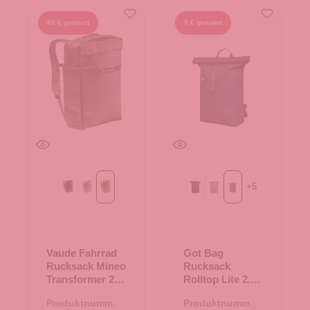
65 € gespart
9 € gespart
+
5
eclipse
heron
khaki
Black
bass
sea teal mono
Vaude Fahrrad
Got Bag
Rucksack Mineo
Rucksack
Transformer 23
Rolltop Lite 2.0
khaki
sea teal mono
Produktnummer:
Produktnummer: