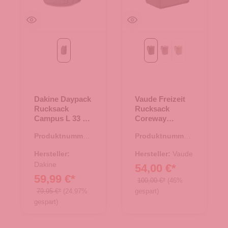
carbon
khaki
lilac dusk
linen
Dakine Daypack
Vaude Freizeit
Rucksack
Rucksack
Campus L 33 L
Coreway
carbon
Rolltop 20 khaki
Produktnummer:
Produktnummer:
25.02084.11
25.01943.40
Hersteller:
Hersteller:
Vaude
Dakine
54,00 €*
59,99 €*
100,00 €*
(46%
79,95 €*
(24.97%
gespart)
gespart)