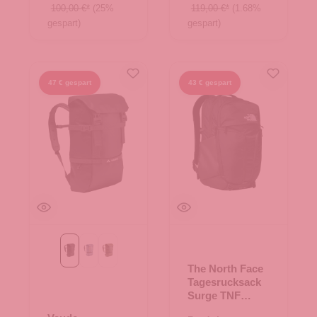
100,00 €*
(25%
119,00 €*
(1.68%
gespart)
gespart)
47 € gespart
43 € gespart
Black
heron
khaki
The North Face
Tagesrucksack
Surge TNF
Black