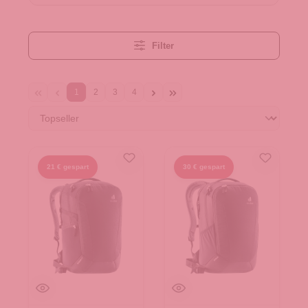
Filter
1
2
3
4
21 € gespart
30 € gespart