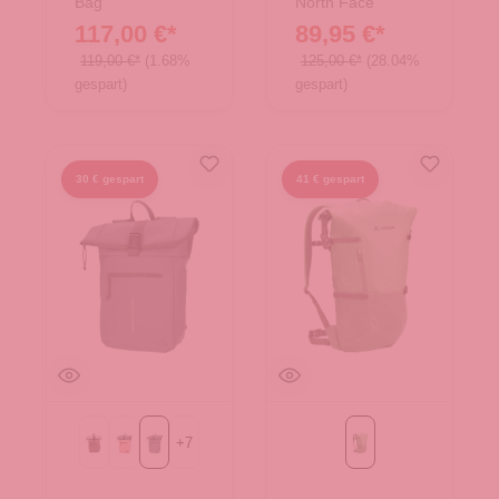
Bag
North Face
117,00 €*
89,95 €*
119,00 €*
(1.68%
125,00 €*
(28.04%
gespart)
gespart)
30 € gespart
41 € gespart
+
7
Beige-Brown
Rosa
dunkelgrau
aloe vera