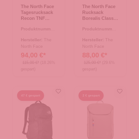
The North Face
The North Face
Tagesrucksack
Rucksack
Recon TNF
Borealis Classic
Black
TNF Black-
Produktnummer:
Produktnummer:
Asphalt
25.02015.00
25.01972.00
Hersteller:
The
Hersteller:
The
North Face
North Face
94,00 €*
88,00 €*
115,00 €*
(18.26%
125,00 €*
(29.6%
gespart)
gespart)
47 € gespart
2 € gespart