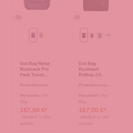
+
4
ocean blue
scallop
Black
algae
bass
Got Bag Reise
Got Bag
Rucksack Pro
Rucksack
Pack Travel
Rolltop 2.0
ocean blue
Black
Produktnummer:
Produktnummer:
25.02035.60
25.02001.00
Hersteller:
Got
Hersteller:
Got
Bag
Bag
187,00 €*
167,00 €*
189,00 €*
(1.06%
169,00 €*
(1.18%
gespart)
gespart)