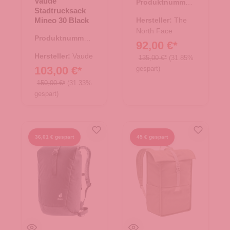
Vaude
Produktnummer:
Stadtrucksack
25.02014.00
Mineo 30 Black
Hersteller:
The
North Face
Produktnummer:
92,00 €*
25.01891.00
Hersteller:
Vaude
135,00 €*
(31.85%
103,00 €*
gespart)
150,00 €*
(31.33%
gespart)
36,01 € gespart
45 € gespart