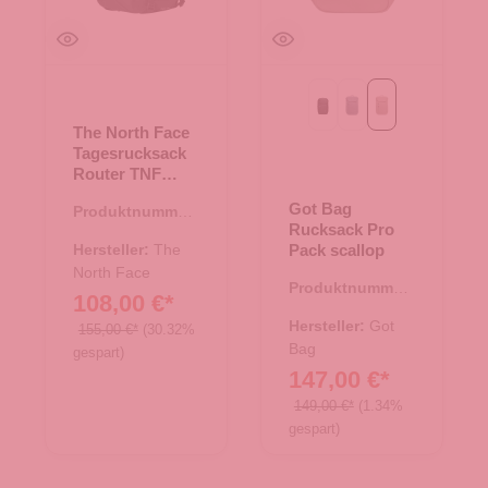
Black
monochrome marlin
scallop
The North Face
Tagesrucksack
Router TNF
Black
Got Bag
Produktnummer:
Rucksack Pro
25.02013.00
Hersteller:
The
Pack scallop
North Face
Produktnummer:
108,00 €*
25.02034.26
Hersteller:
Got
155,00 €*
(30.32%
Bag
gespart)
147,00 €*
149,00 €*
(1.34%
gespart)