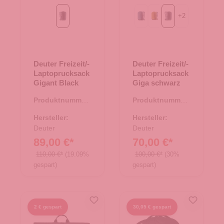
+
2
Black
atlantic-ink
kelp-nori
schwarz
Deuter Freizeit/-
Deuter Freizeit/-
Laptoprucksack
Laptoprucksack
Gigant Black
Giga schwarz
Produktnummer:
Produktnummer:
25.01768.00
25.01764.00
Hersteller:
Hersteller:
Deuter
Deuter
89,00 €*
70,00 €*
110,00 €*
(19.09%
100,00 €*
(30%
gespart)
gespart)
2 € gespart
30,05 € gespart