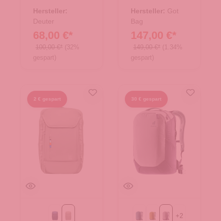
25.01764.40
25.02002.11
Hersteller:
Hersteller:
Got
Deuter
Bag
68,00 €*
147,00 €*
100,00 €*
(32%
149,00 €*
(1.34%
gespart)
gespart)
2 € gespart
30 € gespart
+
2
ocean blue
scallop
atlantic-ink
kelp-nori
lavender-purple