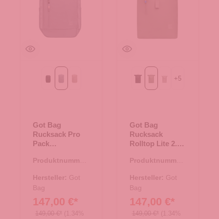
+
5
Black
monochrome marlin
scallop
Black
bass
clam mono
Got Bag
Got Bag
Rucksack Pro
Rucksack
Pack
Rolltop Lite 2.0
monochrome
bass
Produktnummer:
Produktnummer:
marlin
25.02034.17
25.02002.40
Hersteller:
Got
Hersteller:
Got
Bag
Bag
147,00 €*
147,00 €*
149,00 €*
(1.34%
149,00 €*
(1.34%