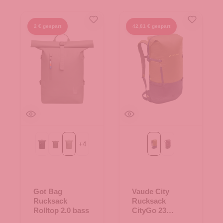
2 € gespart
42,81 € gespart
+
4
Black
algae
bass
bamboo
blackberry
Got Bag
Vaude City
Rucksack
Rucksack
Rolltop 2.0 bass
CityGo 23
bamboo