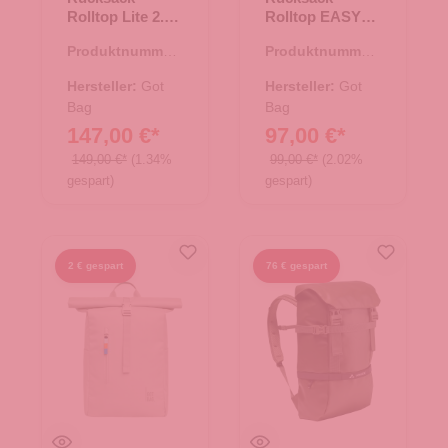
Rolltop Lite 2.0
Rolltop EASY
Black
bass
Produktnummer:
Produktnummer:
25.02002.00
25.02041.40
Hersteller:
Got
Hersteller:
Got
Bag
Bag
147,00 €*
97,00 €*
149,00 €*
(1.34%
99,00 €*
(2.02%
gespart)
gespart)
2 € gespart
76 € gespart