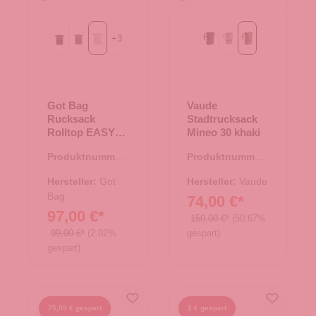
+
3
Black
algae
soft shell
Black
heron
khaki
Got Bag
Vaude
Rucksack
Stadtrucksack
Rolltop EASY
Mineo 30 khaki
soft shell
Produktnummer:
Produktnummer:
25.02041.26
25.01891.40
Hersteller:
Got
Hersteller:
Vaude
Bag
74,00 €*
97,00 €*
150,00 €*
(50.67%
99,00 €*
(2.02%
gespart)
gespart)
75,05 € gespart
2 € gespart