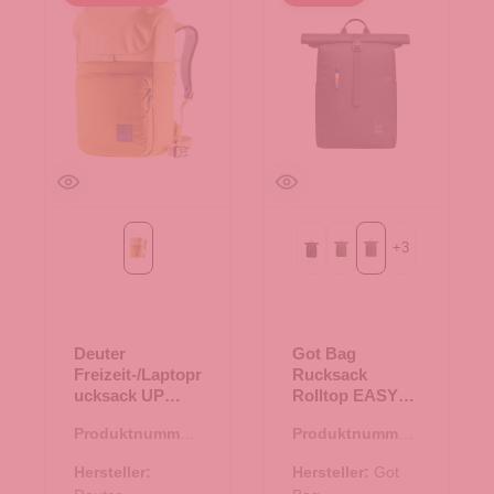
+
3
turmeric-ginger
Black
algae
shark
Deuter
Got Bag
Freizeit-/Laptopr
Rucksack
ucksack UP
Rolltop EASY
Sydney
shark
Produktnummer:
Produktnummer:
turmeric-ginger
25.01840.71
25.02041.01
Hersteller:
Hersteller:
Got