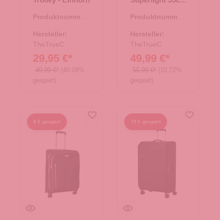
Kopenhagen
Produktnummer:
Produktnummer:
black/rose
36.00127.82
35.01194.01
Hersteller:
Hersteller:
TheTrueC
TheTrueC
29,95 €*
49,99 €*
49,99 €*
(40.09%
55,99 €*
(10.72%
gespart)
gespart)
6 € gespart
70 € gespart