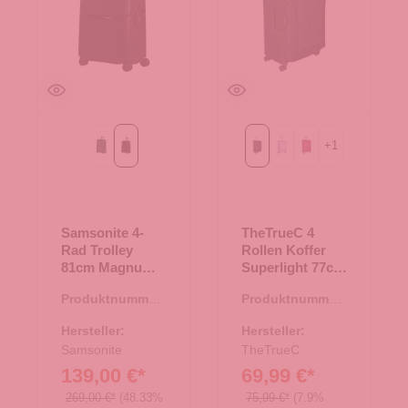
+
1
forest green
graphite
Black
Flieder
berry
Samsonite 4-
TheTrueC 4
Rad Trolley
Rollen Koffer
81cm Magnum
Superlight 77cm
Eco graphite
Kopenhagen
Produktnummer:
Produktnummer:
Black
35.01299.00
35.01196.00
Hersteller:
Hersteller:
Samsonite
TheTrueC
139,00 €*
69,99 €*
269,00 €*
(48.33%
75,99 €*
(7.9%