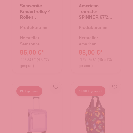
Samsonite
American
Kindertrolley 4
Tourister
Rollen
SPINNER 67/24
Dream2Go
TSA EXP
Produktnummer:
Produktnummer:
School Bus
Soundbox bass
36.00131.71
35.01534.00
black
Hersteller:
Hersteller:
Samsonite
American
Tourister
95,00 €*
98,00 €*
99,00 €*
(4.04%
179,95 €*
(45.54%
gespart)
gespart)
26 € gespart
13,99 € gespart