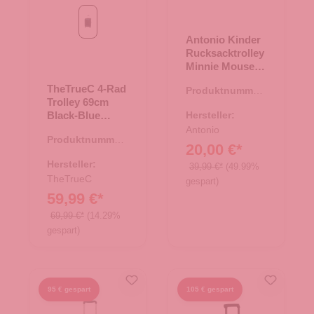
Black
Antonio Kinder
Rucksacktrolley
Minnie Mouse -
Rosa
TheTrueC 4-Rad
Produktnummer:
Trolley 69cm
36.00135.82
Black-Blue
Hersteller:
Palma Black
Antonio
Produktnummer:
20,00 €*
35.01390.00
Hersteller:
39,99 €*
(49.99%
TheTrueC
gespart)
59,99 €*
69,99 €*
(14.29%
gespart)
95 € gespart
105 € gespart