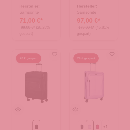
36.00131.40
35.01503.00
Hersteller:
Hersteller:
Samsonite
Samsonite
71,00 €*
97,00 €*
99,00 €*
(28.28%
179,00 €*
(45.81%
gespart)
gespart)
70 € gespart
26 € gespart
+
1
Black
Black
Flieder
berry