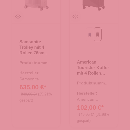
midnight navy
onyx black
Samsonite
Trolley mit 4
Rollen 76cm
Lite-Box
American
Produktnummer:
Aluminium
Tourister Koffer
35.01283.10
silber
Hersteller:
mit 4 Rollen
67cm Airconic
Samsonite
Produktnummer:
onyx black
635,00 €*
35.01431.00
Hersteller:
849,00 €*
(25.21%
American
gespart)
Tourister
102,00 €*
149,95 €*
(31.98%
gespart)