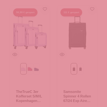
50,99 € gespart
111 € gespart
Flieder
berry
navy
Black
dark blue
TheTrueC 3er
Samsonite
Kofferset S/M/L
Spinner 4 Rollen
Kopenhagen
67/24 Exp Airea
Flieder
Black