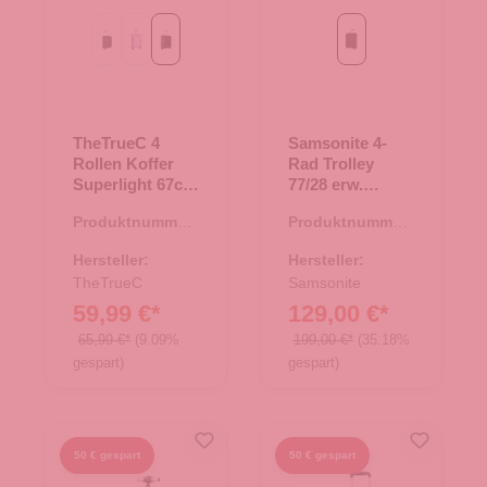
Black
Flieder
black/rose
Black
TheTrueC 4
Samsonite 4-
Rollen Koffer
Rad Trolley
Superlight 67cm
77/28 erw.
Kopenhagen
Litebeam Black
Produktnummer:
Produktnummer:
black/rose
35.01195.01
35.01348.00
Hersteller:
Hersteller:
TheTrueC
Samsonite
59,99 €*
129,00 €*
65,99 €*
(9.09%
199,00 €*
(35.18%
gespart)
gespart)
50 € gespart
50 € gespart