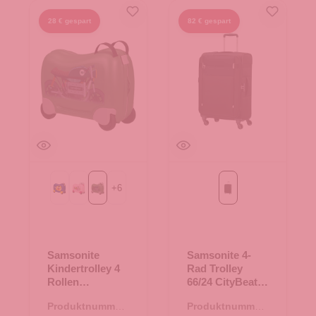
28 € gespart
82 € gespart
+
6
Mickey Happy
Minnie Flower Power
Motorbike
Black
Samsonite
Samsonite 4-
Kindertrolley 4
Rad Trolley
Rollen
66/24 CityBeat
Dream2Go
Black
Produktnummer:
Produktnummer:
Motorbike