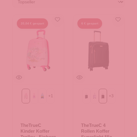
20,04 € gespart
6 € gespart
+
1
+
3
Einhorn
Prinzessin
Race
Black
Flieder
black/rose
TheTrueC
TheTrueC 4
Kinder Koffer
Rollen Koffer
Trolley - Einhorn
Superlight 55cm