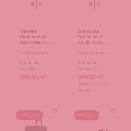
schwarz
silber
liime
silver
Travelite
Samsonite
Aluminium 4-
Trolley mit 4
Rad Trolley S
Rollen 75cm
Vortasche NEXT
Proxis silver
Produktnummer:
Produktnummer:
schwarz
35.01393.00
35.01423.10
Hersteller:
Hersteller:
Travelite
Samsonite
399,95 €*
369,00 €*
449,00 €*
(17.82%
gespart)
129 € gespart
29 € gespart