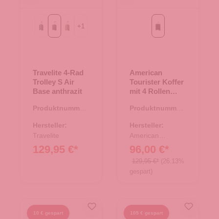
+
1
Eisblau
anthrazit
champagner
onyx black
Travelite 4-Rad
American
Trolley S Air
Tourister Koffer
Base anthrazit
mit 4 Rollen
55cm Airconic
Produktnummer:
Produktnummer:
onyx black
35.01271.00
35.01430.00
Hersteller:
Hersteller:
Travelite
American
Tourister
129,95 €*
96,00 €*
129,95 €*
(26.13%
gespart)
10 € gespart
105 € gespart