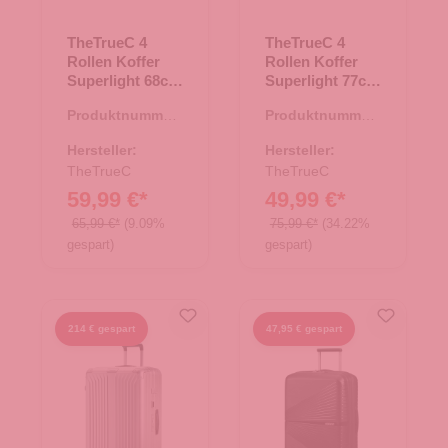
TheTrueC 4
TheTrueC 4
Rollen Koffer
Rollen Koffer
Superlight 68cm
Superlight 77cm
Kopenhagen
Kopenhagen
Produktnummer:
Produktnummer:
Black
berry
35.01195.00
35.01196.81
Hersteller:
Hersteller:
TheTrueC
TheTrueC
59,99 €*
49,99 €*
65,99 €*
(9.09%
75,99 €*
(34.22%
gespart)
gespart)
214 € gespart
47,95 € gespart