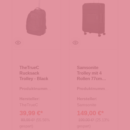
TheTrueC
Samsonite
Rucksack
Trolley mit 4
Trolley - Black
Rollen 77cm
EXP. Vaycay
Produktnummer:
Produktnummer:
Black
22.00084.00
35.01415.00
Hersteller:
Hersteller:
TheTrueC
Samsonite
39,99 €*
149,00 €*
89,99 €*
(55.56%
199,00 €*
(25.13%
gespart)
gespart)