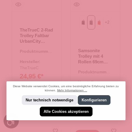
+
2
charcoal/red
graphite
lava
TheTrueC 2-Rad
Trolley Faltbar
UrbanCity
schwarz
Samsonite
Produktnummer:
Trolley mit 4
35.00692.00
Hersteller:
Rollen 69cm
Essens graphite
TheTrueC
Produktnummer:
24,95 €*
35.01342.00
Hersteller:
39,99 €*
(37.61%
Diese Website verwendet Cookies, um eine bestmögliche Erfahrung bieten zu
Samsonite
gespart)
können.
Mehr Informationen ...
185,00 €*
Nur technisch notwendige
Konfigurieren
219,00 €*
(15.53%
gespart)
Alle Cookies akzeptieren
Werkzeugleiste anzeigen