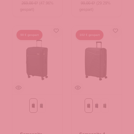
269,00 €*
(47.96%
99,00 €*
(29.29%
gespart)
gespart)
50 € gespart
102 € gespart
Black
dark green
Black
Blue Nights
Olive Green