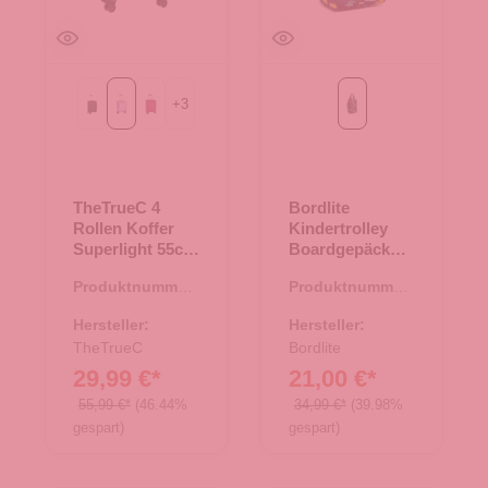
+
3
Black
Flieder
berry
navy
TheTrueC 4
Bordlite
Rollen Koffer
Kindertrolley
Superlight 55cm
Boardgepäck
Kopenhagen
Underseat Dino
Produktnummer:
Produktnummer:
Flieder
navy
35.01194.50
36.00140.69
Hersteller:
Hersteller:
TheTrueC
Bordlite
29,99 €*
21,00 €*
55,99 €*
(46.44%
34,99 €*
(39.98%
gespart)
gespart)