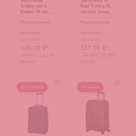
Samsonite
Samsonite 4-
Trolley mit 4
Rad Trolley 75
Rollen 78 cm
cm erw. Intuo
Base Breeze
Black
Produktnummer:
Produktnummer:
Black
35.01585.00
35.01601.00
Hersteller:
Hersteller:
Samsonite
Samsonite
149,00 €*
157,00 €*
199,00 €*
(25.13%
259,00 €*
(39.38%
gespart)
gespart)
15,04 € gespart
34 € gespart