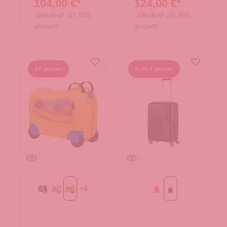
104,00 €*
124,00 €*
199,00 €*
(47.74%
229,00 €*
(45.85%
gespart)
gespart)
4 € gespart
81,95 € gespart
+
6
Mickey Happy
Minnie Flower Power
School Bus
SUN KISSED CORAL
bass black