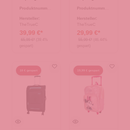
Kopenhagen
Kopenhagen
Produktnummer:
Produktnummer:
Flieder
berry
35.01195.50
35.01194.81
Hersteller:
Hersteller:
TheTrueC
TheTrueC
39,99 €*
29,99 €*
65,99 €*
(39.4%
55,99 €*
(46.44%
gespart)
gespart)
10 € gespart
19,99 € gespart