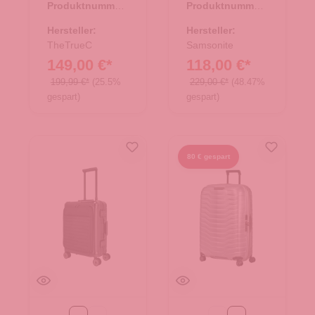
Produktnummer:
Produktnummer:
35.01197.50
35.01262.00
Hersteller:
Hersteller:
TheTrueC
Samsonite
149,00 €*
118,00 €*
199,99 €*
(25.5%
229,00 €*
(48.47%
gespart)
gespart)
80 € gespart