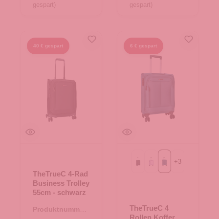
gespart)
gespart)
40 € gespart
6 € gespart
+
3
Black
Flieder
dark petrol
TheTrueC 4-Rad
Business Trolley
55cm - schwarz
TheTrueC 4
Produktnummer:
Rollen Koffer