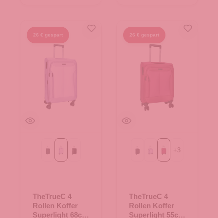
26 € gespart
26 € gespart
+
3
Black
Flieder
black/rose
Black
Flieder
berry
TheTrueC 4
TheTrueC 4
Rollen Koffer
Rollen Koffer
Superlight 68cm
Superlight 55cm