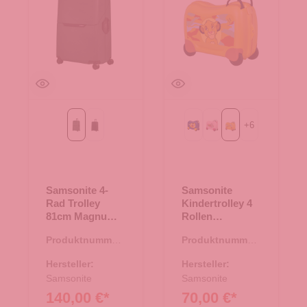
+
6
forest green
graphite
Mickey Happy
Minnie Flower Power
Simba
Samsonite 4-
Samsonite
Rad Trolley
Kindertrolley 4
81cm Magnum
Rollen
Eco forest green
Dream2Go
Produktnummer:
Produktnummer:
Simba
35.01299.40
36.00131.72
Hersteller:
Hersteller:
Samsonite
Samsonite
140,00 €*
70,00 €*