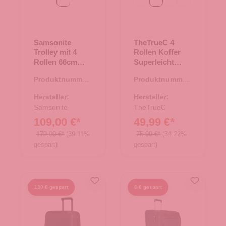
Samsonite
TheTrueC 4
Trolley mit 4
Rollen Koffer
Rollen 66cm
Superleicht
EXP. Vaycay
77cm
Produktnummer:
Produktnummer:
Black
Kopenhagen
35.01414.00
35.01196.50
Flieder
Hersteller:
Hersteller:
Samsonite
TheTrueC
109,00 €*
49,99 €*
179,00 €*
(39.11%
75,99 €*
(34.22%
gespart)
gespart)
130 € gespart
6 € gespart