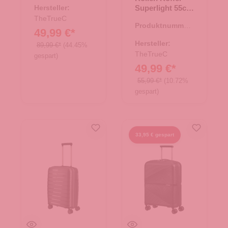
35.01226.00
Hersteller:
Superlight 55cm
Kopenhagen
TheTrueC
Produktnummer:
dark petrol
49,99 €*
35.01194.66
Hersteller:
89,99 €*
(44.45%
TheTrueC
gespart)
49,99 €*
55,99 €*
(10.72%
gespart)
33,95 € gespart