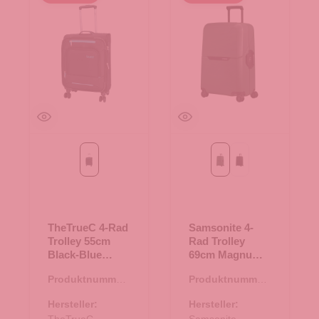
Black
forest green
graphite
TheTrueC 4-Rad
Samsonite 4-
Trolley 55cm
Rad Trolley
Black-Blue
69cm Magnum
Palma Black
Eco forest green
Produktnummer:
Produktnummer:
35.01389.00
35.01297.40
Hersteller:
Hersteller: