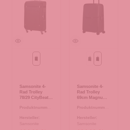
Black
forest green
graphite
Samsonite 4-
Samsonite 4-
Rad Trolley
Rad Trolley
78/29 CityBeat
69cm Magnum
Black
Eco graphite
Produktnummer:
Produktnummer:
35.01504.00
35.01297.00
Hersteller:
Hersteller:
Samsonite
Samsonite