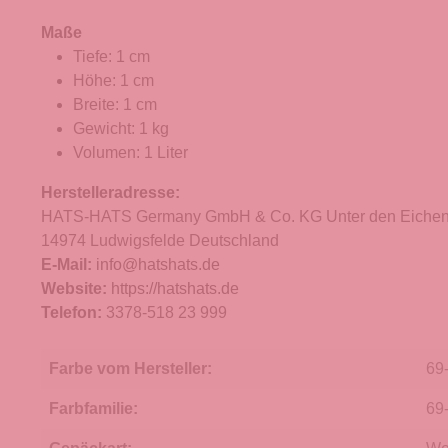
Maße
Tiefe: 1 cm
Höhe: 1 cm
Breite: 1 cm
Gewicht: 1 kg
Volumen: 1 Liter
Herstelleradresse:
HATS-HATS Germany GmbH & Co. KG Unter den Eichen
14974 Ludwigsfelde Deutschland
E-Mail:
info@hatshats.de
Website:
https://hatshats.de
Telefon:
3378-518 23 999
Farbe vom Hersteller:
69
Farbfamilie:
69