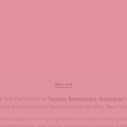
Über uns
e
ist Ihr Fachhändler für
Taschen
,
Reisegepäck
,
Rucksäcke
u
 eine große Auswahl an Markenprodukten für Alltag, Beruf, Sch
hop beraten wir Sie auch persönlich in unseren Filialen in B
gjähriger Erfahrung, einer großen Markenvielfalt und einem zuve