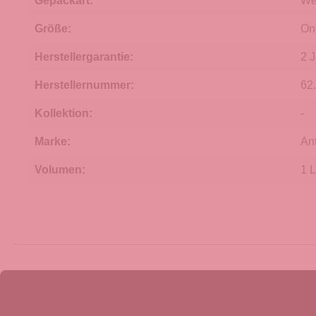
Gepäckart:
We
Größe:
On
Herstellergarantie:
2 
Herstellernummer:
62
Kollektion:
-
Marke:
An
Volumen:
1 L