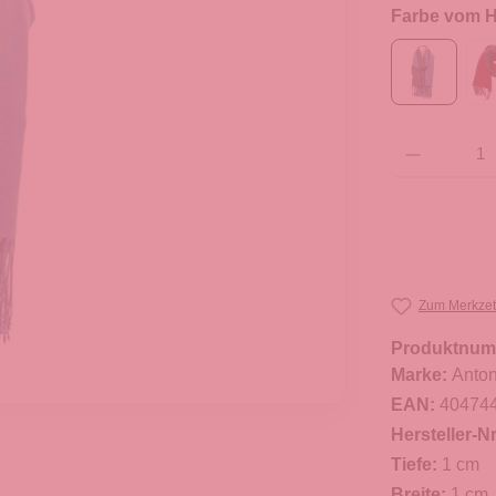
Farbe vom He
Produkt Anzahl: G
Zum Merkzet
Produktnum
Marke:
Anton
EAN:
40474
Hersteller-Nr
Tiefe:
1 cm
Breite:
1 cm