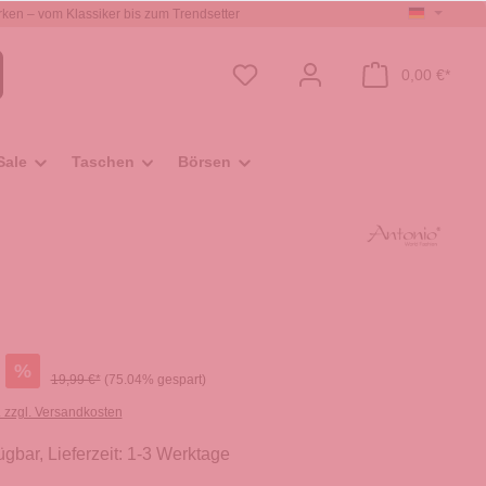
ken – vom Klassiker bis zum Trendsetter
0,00 €*
Sale
Taschen
Börsen
%
19,99 €*
(75.04% gespart)
. zzgl. Versandkosten
ügbar, Lieferzeit: 1-3 Werktage