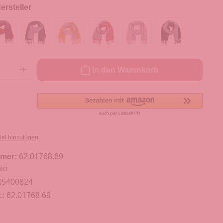
rsteller
ib den gewünschten Wert ein oder benutze die Schaltflächen um die Anzahl zu er
In den Warenkorb
tel hinzufügen
mer:
62.01768.69
io
45400824
.:
62.01768.69