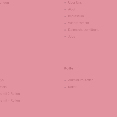
lungen
Über Uns
AGB
Impressum
Widerrufsrecht
Datenschutzerklärung
Jobs
Koffer
eys
Aluminium-Koffer
ysets
Koffer
ys mit 2 Rollen
ys mit 4 Rollen