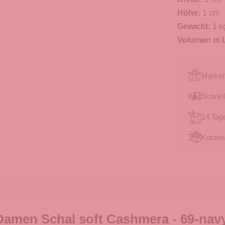
Höhe:
1 cm
Gewicht:
1 k
Volumen in L
Marken
Schnell
14 Tag
Kosten
Damen Schal soft Cashmera - 69-nav