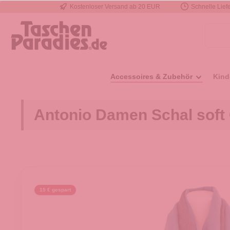
Kostenloser Versand ab 20 EUR
Schnelle Liefe
e springen
Zur Hauptnavigation springen
Accessoires & Zubehör
Kind
Antonio Damen Schal soft
15 € gespart