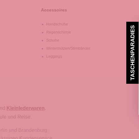
Accessoires
Handschuhe
TASCHENPARADIES
Regenschirme
Schuhe
Wintermützen/Stirnbänder
Leggings
nd
Kleinlederwaren
.
ule und Reise.
erlin und Brandenburg.
rlässigen Kundenservice.