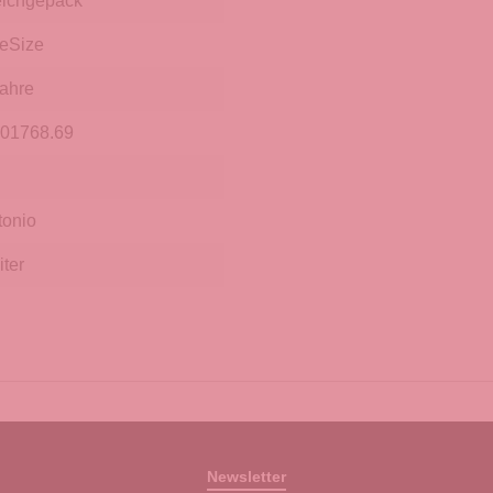
ichgepäck
eSize
Jahre
.01768.69
tonio
iter
Newsletter