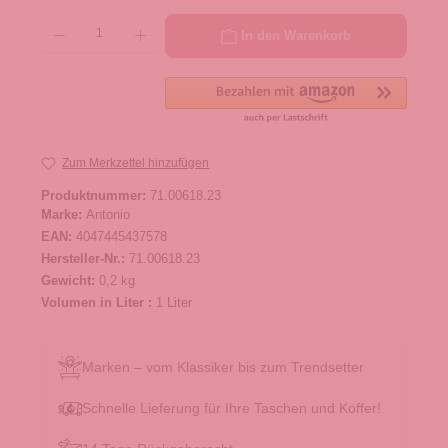
Produkt Anzahl: Gib den gewünschten Wert ein oder benutze die Schaltflächen um die 
In den Warenkorb
Zum Merkzettel hinzufügen
Produktnummer:
71.00618.23
Marke:
Antonio
EAN:
4047445437578
Hersteller-Nr.:
71.00618.23
Gewicht:
0,2 kg
Volumen in Liter :
1 Liter
Marken – vom Klassiker bis zum Trendsetter
Schnelle Lieferung für Ihre Taschen und Koffer!