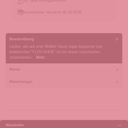
14 Tage Rückgaberecht
Kostenloser Versand ab 20 EUR
Beschreibung
Laufen, wie auf einer Wolke! Unser super bequemer und
federleichter "CLOU SHOE" ist mit einem rutschfesten,
strukturierten…
Mehr
Marke
Bewertungen
Newsletter