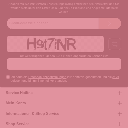
Abonnieren Sie jetzt einfach unseren regelmäßig erscheinenden Newsletter und Sie
werden stets unter den Ersten sein, über neue Produkte und Angebote informiert
werden.
E-
Mail-
Adresse*
Um weiterzugehen, geben Sie die oben abgebildeten Zeichen ein*
Ich habe die
Datenschutzbestimmungen
zur Kenntnis genommen und die
AGB
gelesen und bin mit ihnen einverstanden.
Service-Hotline
Mein Konto
Informationen & Shop Service
Shop Service