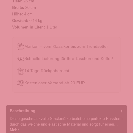
Tiefe:
28 cm
Breite:
20 cm
Höhe:
4 cm
Gewicht:
0,14 kg
Volumen in Liter :
1 Liter
Marken – vom Klassiker bis zum Trendsetter
Schnelle Lieferung für Ihre Taschen und Koffer!
14 Tage Rückgaberecht
Kostenloser Versand ab 20 EUR
Beschreibung
Diese geschmackvolle Strickmütze bietet eine perfekte Passform
durch das weiche und elastische Material und sorgt für einen…
Mehr