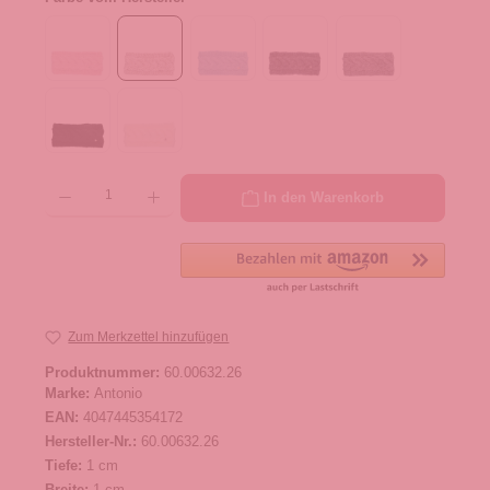
Produkt Anzahl: Gib den gewünschten Wert ein oder benutze die Schaltflächen um die 
In den Warenkorb
Zum Merkzettel hinzufügen
Produktnummer:
60.00632.26
Marke:
Antonio
EAN:
4047445354172
Hersteller-Nr.:
60.00632.26
Tiefe:
1 cm
Breite:
1 cm