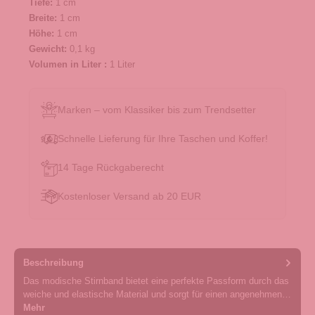
Tiefe:
1 cm
Breite:
1 cm
Höhe:
1 cm
Gewicht:
0,1 kg
Volumen in Liter :
1 Liter
Marken – vom Klassiker bis zum Trendsetter
Schnelle Lieferung für Ihre Taschen und Koffer!
14 Tage Rückgaberecht
Kostenloser Versand ab 20 EUR
Beschreibung
Das modische Stirnband bietet eine perfekte Passform durch das
weiche und elastische Material und sorgt für einen angenehmen…
Mehr