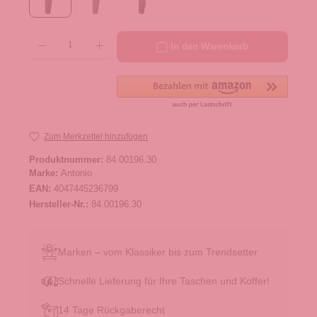
Produkt Anzahl: Gib den gewünschten Wert ein oder benutze die Schaltflächen um die 
In den Warenkorb
Zum Merkzettel hinzufügen
Produktnummer:
84.00196.30
Marke:
Antonio
EAN:
4047445236799
Hersteller-Nr.:
84.00196.30
Marken – vom Klassiker bis zum Trendsetter
Schnelle Lieferung für Ihre Taschen und Koffer!
14 Tage Rückgaberecht