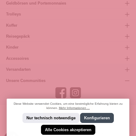
Geldbörsen und Portemonnaies
Trolleys
Koffer
Reisegepäck
Kinder
Accessoires
Versandarten
Unsere Communities
Diese Website verwendet Cookies, um eine bestmögliche Erfahrung bieten zu
können.
Mehr Informationen ...
Bestellung widerrufen
Nur technisch notwendige
Konfigurieren
Alle Cookies akzeptieren
* Alle Preise inkl. gesetzl. Mehrwertsteuer zzgl.
Versandkosten
und ggf.