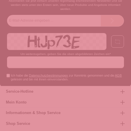
Abonnieren Sie jetzt einfach unseren regelmäßig erscheinenden Newsletter und Sie
werden stets unter den Ersten sein, über neue Produkte und Angebote informiert
werden.
E-
Mail-
Adresse*
Um weiterzugehen, geben Sie die oben abgebildeten Zeichen ein*
Ich habe die
Datenschutzbestimmungen
zur Kenntnis genommen und die
AGB
gelesen und bin mit ihnen einverstanden.
Service-Hotline
Mein Konto
Informationen & Shop Service
Shop Service