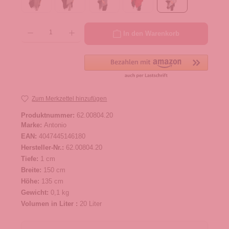
Produkt Anzahl: Gib den gewünschten Wert ein oder benutze die Schaltflächen um die 
In den Warenkorb
Zum Merkzettel hinzufügen
Produktnummer:
62.00804.20
Marke:
Antonio
EAN:
4047445146180
Hersteller-Nr.:
62.00804.20
Tiefe:
1 cm
Breite:
150 cm
Höhe:
135 cm
Gewicht:
0,1 kg
Volumen in Liter :
20 Liter