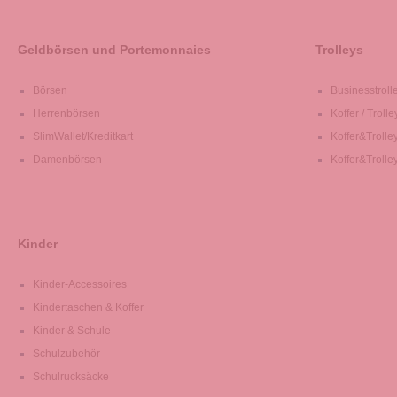
Geldbörsen und Portemonnaies
Trolleys
Börsen
Businesstroll
Herrenbörsen
Koffer / Trolle
SlimWallet/Kreditkart
Koffer&Trolle
Damenbörsen
Koffer&Trolle
Kinder
Kinder-Accessoires
Kindertaschen & Koffer
Kinder & Schule
Schulzubehör
Schulrucksäcke