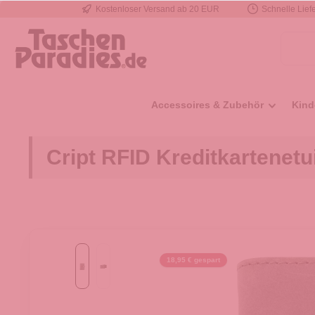
Kostenloser Versand ab 20 EUR
Schnelle Liefe
e springen
Zur Hauptnavigation springen
Accessoires & Zubehör
Kind
Cript RFID Kreditkartenetui
18,95 € gespart