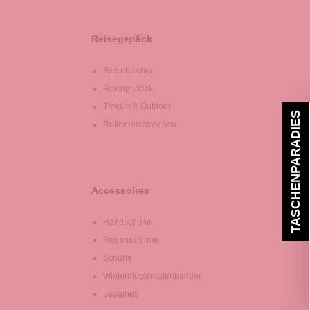
Reisegepäck
Reisetaschen
Reisegepäck
Trekkin & Outdoor
TASCHENPARADIES
Rollenreisetaschen
Accessoires
Handschuhe
Regenschirme
Schuhe
Wintermützen/Stirnbänder
Leggings