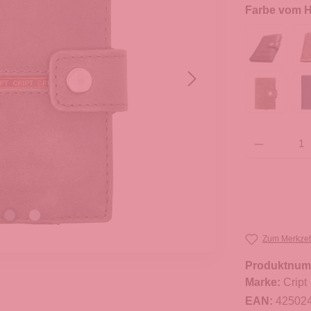
Farbe vom He
Produkt Anzahl: G
Zum Merkzet
Produktnum
Marke:
Cript
EAN:
42502