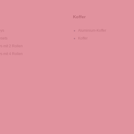
Koffer
eys
Aluminium-Koffer
ysets
Koffer
ys mit 2 Rollen
ys mit 4 Rollen