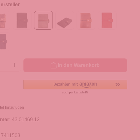
rsteller
ib den gewünschten Wert ein oder benutze die Schaltflächen um die Anzahl zu er
In den Warenkorb
tel hinzufügen
mer:
43.01469.12
47411503