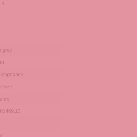
 4
e grey
au
ichgepäck
eSize
Jahre
.01469.12
pt