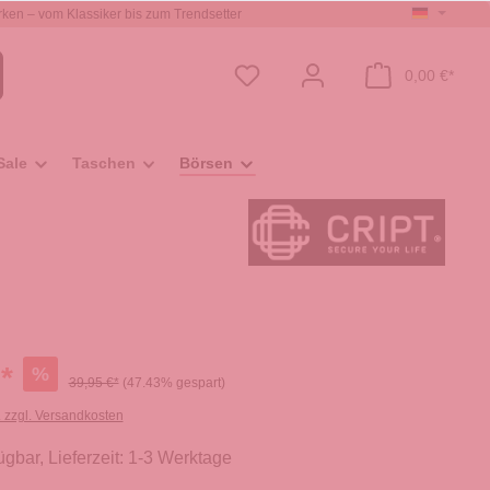
ken – vom Klassiker bis zum Trendsetter
0,00 €*
Sale
Taschen
Börsen
*
%
39,95 €*
(47.43% gespart)
. zzgl. Versandkosten
ügbar, Lieferzeit: 1-3 Werktage