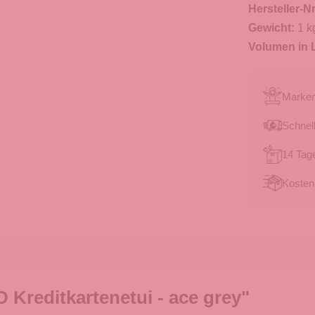
Hersteller-Nr
Gewicht:
1 k
Volumen in L
Marken
Schnell
14 Tag
Kosten
 Kreditkartenetui - ace grey"