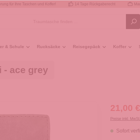
rung für Ihre Taschen und Koffer!
14 Tage Rückgaberecht
Mar
er & Schule
Rucksäcke
Reisegepäck
Koffer
 - ace grey
21,00 €
Preise inkl. MwSt
Sofort verf