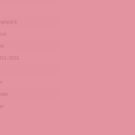
hgepäck
ize
re
321-3531
r
ster
er