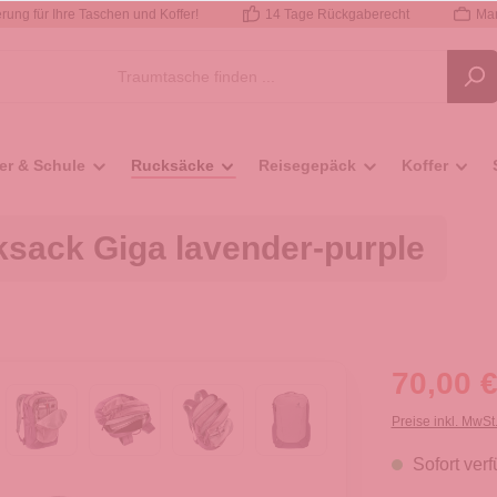
rung für Ihre Taschen und Koffer!
14 Tage Rückgaberecht
Mar
er & Schule
Rucksäcke
Reisegepäck
Koffer
cksack Giga lavender-purple
70,00 €
Preise inkl. MwSt
Sofort verf