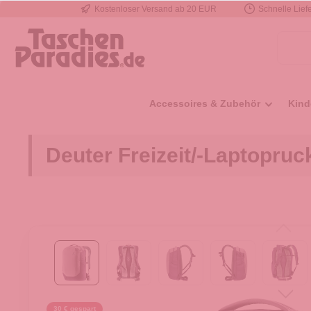
Kostenloser Versand ab 20 EUR
Schnelle Liefe
e springen
Zur Hauptnavigation springen
Accessoires & Zubehör
Kind
Deuter Freizeit/-Laptopru
30 € gespart