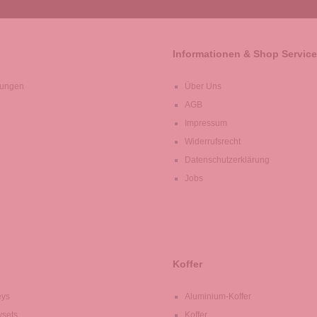
Informationen & Shop Service
lungen
Über Uns
AGB
Impressum
Widerrufsrecht
Datenschutzerklärung
Jobs
Koffer
eys
Aluminium-Koffer
ysets
Koffer