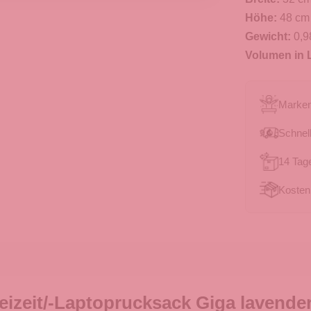
Höhe:
48 cm
Gewicht:
0,9
Volumen in L
Marken
Schnell
14 Tag
Kosten
eizeit/-Laptoprucksack Giga lavende