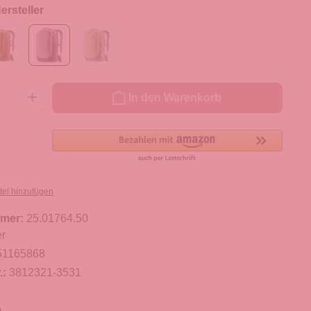
rsteller
ib den gewünschten Wert ein oder benutze die Schaltflächen um die Anzahl zu er
In den Warenkorb
tel hinzufügen
mer:
25.01764.50
r
51165868
.:
3812321-3531
m