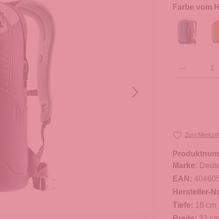
Farbe vom He
Produkt Anzahl: G
Zum Merkzet
Produktnum
Marke:
Deute
EAN:
40460
Hersteller-Nr
Tiefe:
18 cm
Breite:
32 c