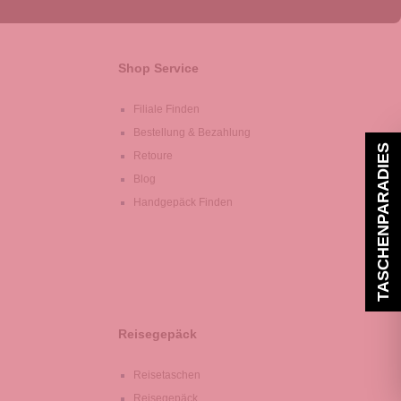
Shop Service
Filiale Finden
Bestellung & Bezahlung
TASCHENPARADIES
Retoure
Blog
Handgepäck Finden
Reisegepäck
Reisetaschen
Reisegepäck