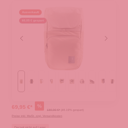
Ausverkauft
60,05 € gespart
%
69,95 €*
130,00 €*
(46.19% gespart)
Preise inkl. MwSt. zzgl. Versandkosten
Derzeit nicht auf Lager.