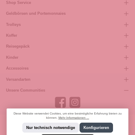
Shop Service
Geldbörsen und Portemonnaies
Trolleys
Koffer
Reisegepäck
Kinder
Accessoires
Versandarten
Unsere Communities
Diese Website verwendet Cookies, um eine bestmögliche Erfahrung bieten zu
können.
Mehr Informationen ...
Bestellung widerrufen
Nur technisch notwendige
Konfigurieren