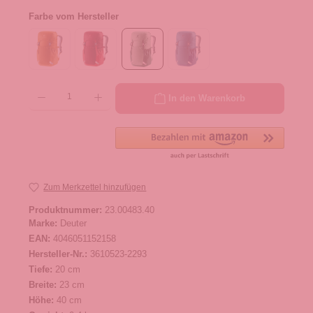
Farbe vom Hersteller
Produkt Anzahl: Gib den gewünschten Wert ein oder benutze die Schaltflächen um die 
In den Warenkorb
Zum Merkzettel hinzufügen
Produktnummer:
23.00483.40
Marke:
Deuter
EAN:
4046051152158
Hersteller-Nr.:
3610523-2293
Tiefe:
20 cm
Breite:
23 cm
Höhe:
40 cm