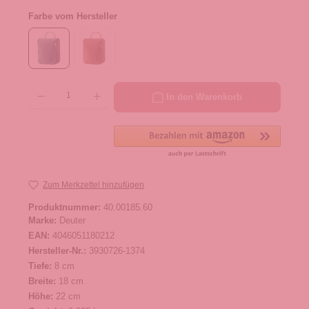
Farbe vom Hersteller
Produkt Anzahl: Gib den gewünschten Wert ein oder benutze die Schaltflächen um die 
In den Warenkorb
Zum Merkzettel hinzufügen
Produktnummer:
40.00185.60
Marke:
Deuter
EAN:
4046051180212
Hersteller-Nr.:
3930726-1374
Tiefe:
8 cm
Breite:
18 cm
Höhe:
22 cm