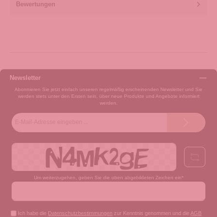
Bewertungen
Newsletter
Abonnieren Sie jetzt einfach unseren regelmäßig erscheinenden Newsletter und Sie
werden stets unter den Ersten sein, über neue Produkte und Angebote informiert
werden.
E-
Mail-
Adresse*
Um weiterzugehen, geben Sie die oben abgebildeten Zeichen ein*
Ich habe die
Datenschutzbestimmungen
zur Kenntnis genommen und die
AGB