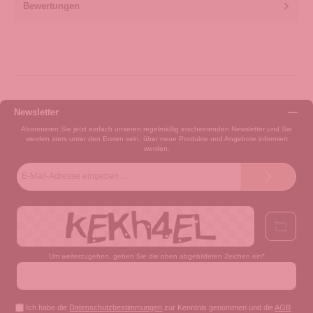
Bewertungen
Newsletter
Abonnieren Sie jetzt einfach unseren regelmäßig erscheinenden Newsletter und Sie
werden stets unter den Ersten sein, über neue Produkte und Angebote informiert
werden.
E-
Mail-
Adresse*
Um weiterzugehen, geben Sie die oben abgebildeten Zeichen ein*
Ich habe die
Datenschutzbestimmungen
zur Kenntnis genommen und die
AGB