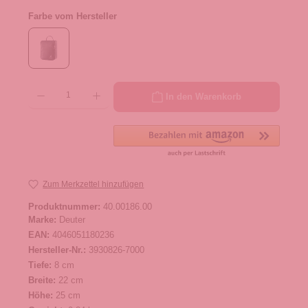
Farbe vom Hersteller
Produkt Anzahl: Gib den gewünschten Wert ein oder benutze die Schaltflächen um die 
In den Warenkorb
Zum Merkzettel hinzufügen
Produktnummer:
40.00186.00
Marke:
Deuter
EAN:
4046051180236
Hersteller-Nr.:
3930826-7000
Tiefe:
8 cm
Breite:
22 cm
Höhe:
25 cm