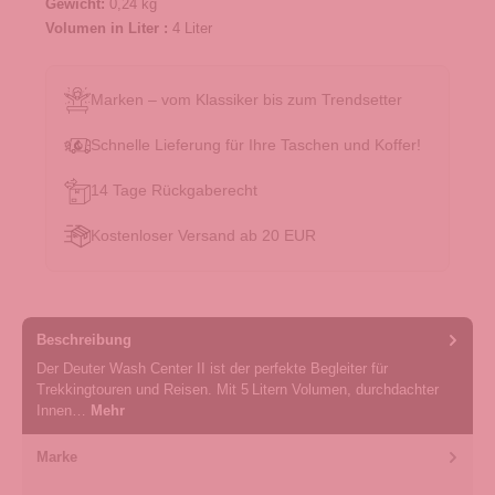
Gewicht:
0,24 kg
Volumen in Liter :
4 Liter
Marken – vom Klassiker bis zum Trendsetter
Schnelle Lieferung für Ihre Taschen und Koffer!
14 Tage Rückgaberecht
Kostenloser Versand ab 20 EUR
Beschreibung
Der Deuter Wash Center II ist der perfekte Begleiter für
Trekkingtouren und Reisen. Mit 5 Litern Volumen, durchdachter
Innen…
Mehr
Marke