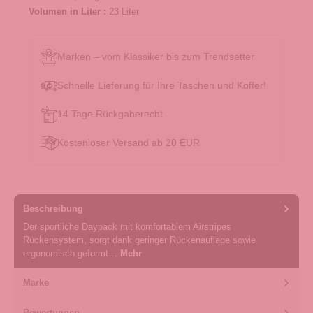
Volumen in Liter :
23 Liter
Marken – vom Klassiker bis zum Trendsetter
Schnelle Lieferung für Ihre Taschen und Koffer!
14 Tage Rückgaberecht
Kostenloser Versand ab 20 EUR
Beschreibung
Der sportliche Daypack mit komfortablem Airstripes
Rückensystem, sorgt dank geringer Rückenauflage sowie
ergonomisch geformt…
Mehr
Marke
Bewertungen