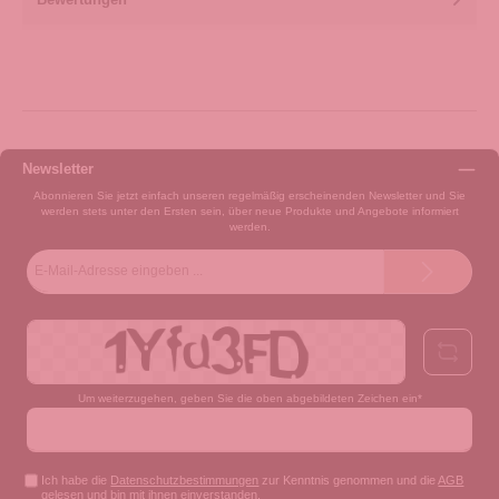
Newsletter
Abonnieren Sie jetzt einfach unseren regelmäßig erscheinenden Newsletter und Sie
werden stets unter den Ersten sein, über neue Produkte und Angebote informiert
werden.
E-
Mail-
Adresse*
Um weiterzugehen, geben Sie die oben abgebildeten Zeichen ein*
Ich habe die
Datenschutzbestimmungen
zur Kenntnis genommen und die
AGB
gelesen und bin mit ihnen einverstanden.