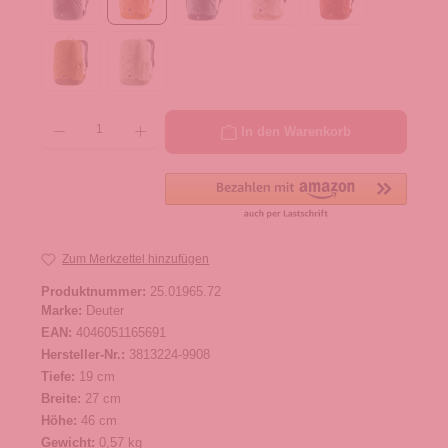
Produkt Anzahl: Gib den gewünschten Wert ein oder benutze die Schaltflächen um die 
In den Warenkorb
Zum Merkzettel hinzufügen
Produktnummer:
25.01965.72
Marke:
Deuter
EAN:
4046051165691
Hersteller-Nr.:
3813224-9908
Tiefe:
19 cm
Breite:
27 cm
Höhe:
46 cm
Gewicht:
0,57 kg