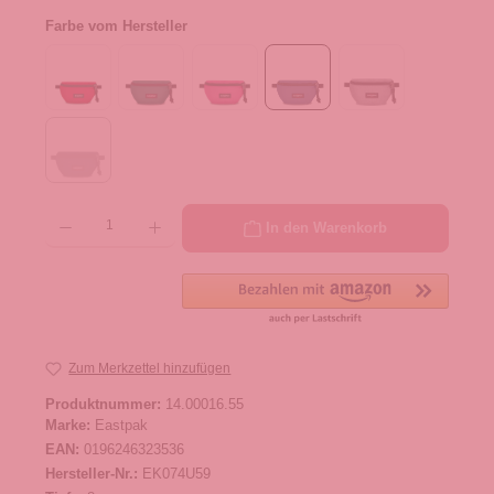
Farbe vom Hersteller
Produkt Anzahl: Gib den gewünschten Wert ein oder benutze die Schaltflächen um die 
In den Warenkorb
Zum Merkzettel hinzufügen
Produktnummer:
14.00016.55
Marke:
Eastpak
EAN:
0196246323536
Hersteller-Nr.:
EK074U59