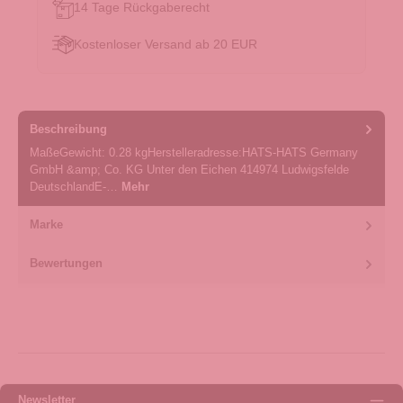
14 Tage Rückgaberecht
Kostenloser Versand ab 20 EUR
Beschreibung
MaßeGewicht: 0.28 kgHerstelleradresse:HATS-HATS Germany
GmbH &amp; Co. KG Unter den Eichen 414974 Ludwigsfelde
DeutschlandE-…
Mehr
Marke
Bewertungen
Newsletter