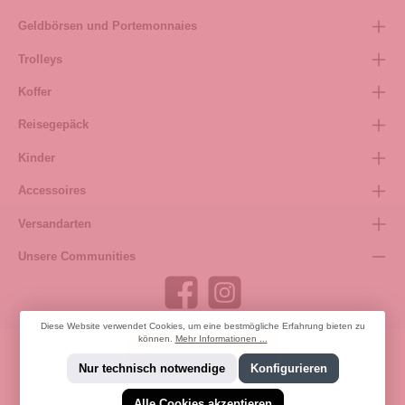
Geldbörsen und Portemonnaies
Trolleys
Koffer
Reisegepäck
Kinder
Accessoires
Versandarten
Unsere Communities
Diese Website verwendet Cookies, um eine bestmögliche Erfahrung bieten zu
können.
Mehr Informationen ...
Bestellung widerrufen
Nur technisch notwendige
Konfigurieren
Alle Cookies akzeptieren