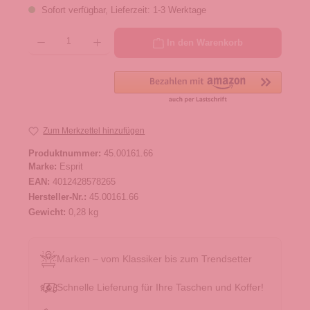
Sofort verfügbar, Lieferzeit: 1-3 Werktage
Produkt Anzahl: Gib den gewünschten Wert ein oder benutze die Schaltflächen um die 
In den Warenkorb
Zum Merkzettel hinzufügen
Produktnummer:
45.00161.66
Marke:
Esprit
EAN:
4012428578265
Hersteller-Nr.:
45.00161.66
Gewicht:
0,28 kg
Marken – vom Klassiker bis zum Trendsetter
Schnelle Lieferung für Ihre Taschen und Koffer!