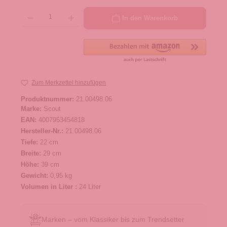
Produkt Anzahl: Gib den gewünschten Wert ein oder benutze die Schaltflächen um die 
In den Warenkorb
Zum Merkzettel hinzufügen
Produktnummer:
21.00498.06
Marke:
Scout
EAN:
4007953454818
Hersteller-Nr.:
21.00498.06
Tiefe:
22 cm
Breite:
29 cm
Höhe:
39 cm
Gewicht:
0,95 kg
Volumen in Liter :
24 Liter
Marken – vom Klassiker bis zum Trendsetter