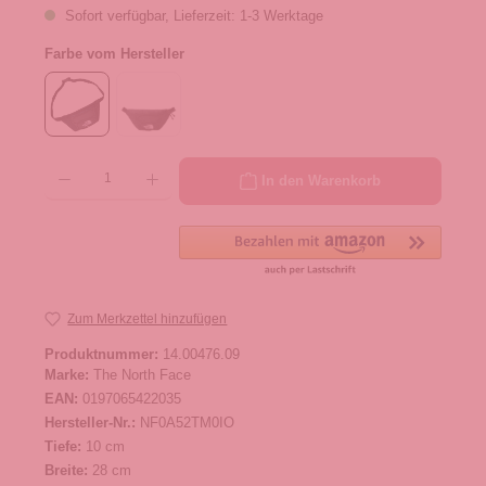
Sofort verfügbar, Lieferzeit: 1-3 Werktage
Farbe vom Hersteller
Produkt Anzahl: Gib den gewünschten Wert ein oder benutze die Schaltflächen um die 
In den Warenkorb
Zum Merkzettel hinzufügen
Produktnummer:
14.00476.09
Marke:
The North Face
EAN:
0197065422035
Hersteller-Nr.:
NF0A52TM0IO
Tiefe:
10 cm
Breite:
28 cm