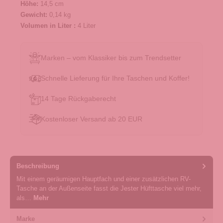
Höhe:
14,5 cm
Gewicht:
0,14 kg
Volumen in Liter :
4 Liter
Marken – vom Klassiker bis zum Trendsetter
Schnelle Lieferung für Ihre Taschen und Koffer!
14 Tage Rückgaberecht
Kostenloser Versand ab 20 EUR
Beschreibung
Mit einem geräumigen Hauptfach und einer zusätzlichen RV-
Tasche an der Außenseite fasst die Jester Hüfttasche viel mehr,
als…
Mehr
Marke