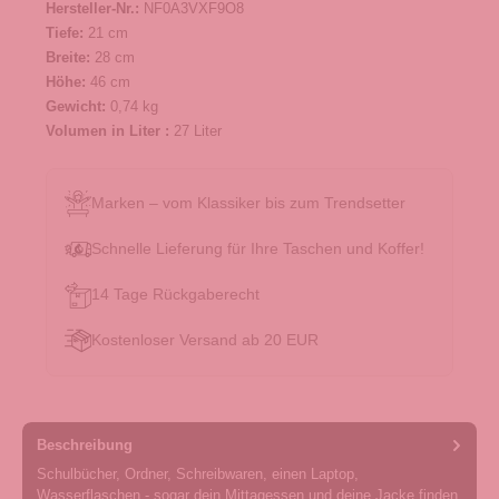
Hersteller-Nr.:
NF0A3VXF9O8
Tiefe:
21 cm
Breite:
28 cm
Höhe:
46 cm
Gewicht:
0,74 kg
Volumen in Liter :
27 Liter
Marken – vom Klassiker bis zum Trendsetter
Schnelle Lieferung für Ihre Taschen und Koffer!
14 Tage Rückgaberecht
Kostenloser Versand ab 20 EUR
Beschreibung
Schulbücher, Ordner, Schreibwaren, einen Laptop,
Wasserflaschen - sogar dein Mittagessen und deine Jacke finden