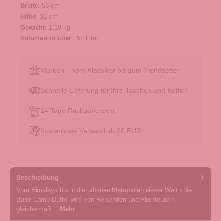
Breite:
53 cm
Höhe:
33 cm
Gewicht:
1,19 kg
Volumen in Liter :
57 Liter
Marken – vom Klassiker bis zum Trendsetter
Schnelle Lieferung für Ihre Taschen und Koffer!
14 Tage Rückgaberecht
Kostenloser Versand ab 20 EUR
Beschreibung
Vom Himalaya bis in die urbanen Metropolen dieser Welt - die
Base Camp Duffel wird von Reisenden und Abenteurern
gleichermaß…
Mehr