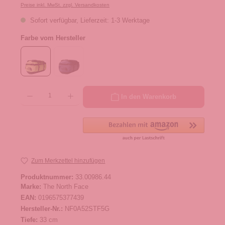
Preise inkl. MwSt. zzgl. Versandkosten
Sofort verfügbar, Lieferzeit: 1-3 Werktage
Farbe vom Hersteller
Produkt Anzahl: Gib den gewünschten Wert ein oder benutze die Schaltflächen um die 
In den Warenkorb
Zum Merkzettel hinzufügen
Produktnummer:
33.00986.44
Marke:
The North Face
EAN:
0196575377439
Hersteller-Nr.:
NF0A52STF5G
Tiefe:
33 cm