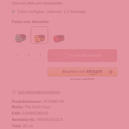
Preise inkl. MwSt. zzgl. Versandkosten
Sofort verfügbar, Lieferzeit: 1-3 Werktage
Farbe vom Hersteller
Produkt Anzahl: Gib den gewünschten Wert ein oder benutze die Schaltflächen um die 
In den Warenkorb
Zum Merkzettel hinzufügen
Produktnummer:
33.00983.08
Marke:
The North Face
EAN:
0194905280183
Hersteller-Nr.:
NF0A52SSZU3
Tiefe:
28 cm