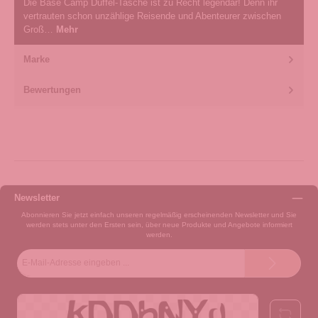
Die Base Camp Duffel-Tasche ist zu Recht legendär! Denn ihr
vertrauten schon unzählige Reisende und Abenteurer zwischen
Groß…
Mehr
Marke
Bewertungen
Newsletter
Abonnieren Sie jetzt einfach unseren regelmäßig erscheinenden Newsletter und Sie
werden stets unter den Ersten sein, über neue Produkte und Angebote informiert
werden.
E-
Mail-
Adresse*