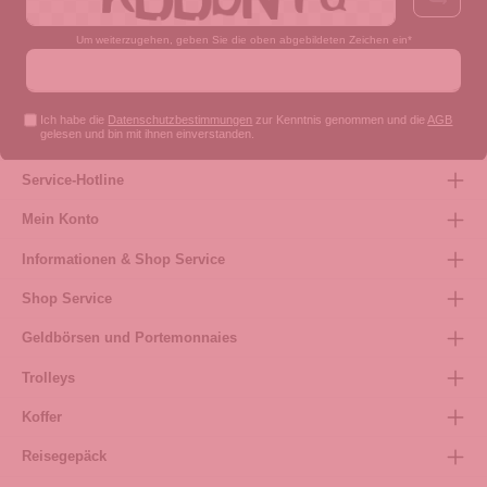
Um weiterzugehen, geben Sie die oben abgebildeten Zeichen ein*
Ich habe die
Datenschutzbestimmungen
zur Kenntnis genommen und die
AGB
gelesen und bin mit ihnen einverstanden.
Service-Hotline
Mein Konto
Informationen & Shop Service
Shop Service
Geldbörsen und Portemonnaies
Trolleys
Koffer
Reisegepäck