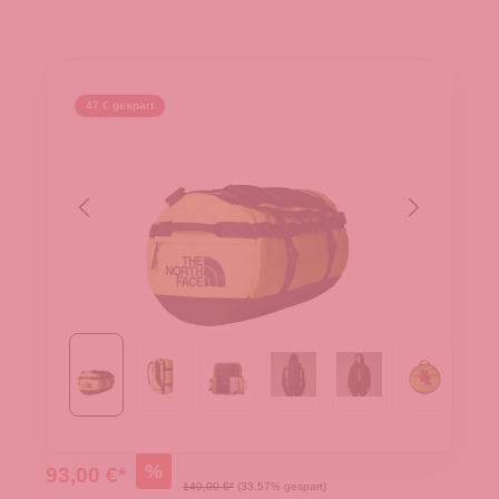
47 € gespart
%
93,00 €*
140,00 €*
(33.57% gespart)