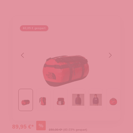
60,05 € gespart
%
89,95 €*
150,00 €*
(40.03% gespart)