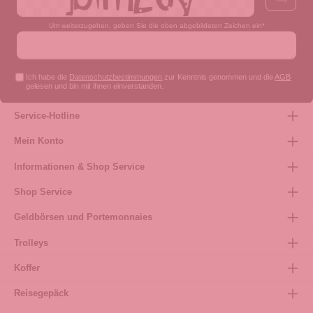
Um weiterzugehen, geben Sie die oben abgebildeten Zeichen ein*
Ich habe die
Datenschutzbestimmungen
zur Kenntnis genommen und die
AGB
gelesen und bin mit ihnen einverstanden.
Service-Hotline
Mein Konto
Informationen & Shop Service
Shop Service
Geldbörsen und Portemonnaies
Trolleys
Koffer
Reisegepäck