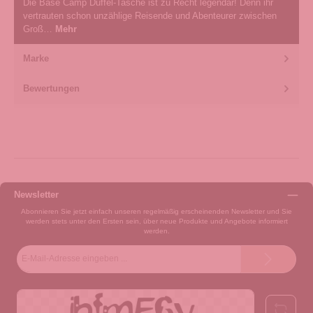
Die Base Camp Duffel-Tasche ist zu Recht legendär! Denn ihr
vertrauten schon unzählige Reisende und Abenteurer zwischen
Groß…
Mehr
Marke
Bewertungen
Newsletter
Abonnieren Sie jetzt einfach unseren regelmäßig erscheinenden Newsletter und Sie
werden stets unter den Ersten sein, über neue Produkte und Angebote informiert
werden.
E-
Mail-
Adresse*