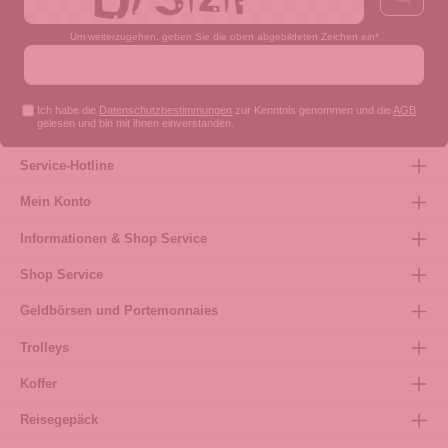
Um weiterzugehen, geben Sie die oben abgebildeten Zeichen ein*
Ich habe die
Datenschutzbestimmungen
zur Kenntnis genommen und die
AGB
gelesen und bin mit ihnen einverstanden.
Service-Hotline
Mein Konto
Informationen & Shop Service
Shop Service
Geldbörsen und Portemonnaies
Trolleys
Koffer
Reisegepäck