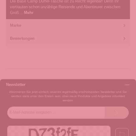
Die Base Camp Duffel-Tasche ist zu Recht legendär! Denn ihr
vertrauten schon unzählige Reisende und Abenteurer zwischen
Groß…
Mehr
Marke
Bewertungen
Newsletter
Abonnieren Sie jetzt einfach unseren regelmäßig erscheinenden Newsletter und Sie
werden stets unter den Ersten sein, über neue Produkte und Angebote informiert
werden.
E-
Mail-
Adresse*