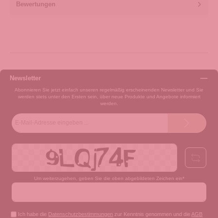
Bewertungen
Newsletter
Abonnieren Sie jetzt einfach unseren regelmäßig erscheinenden Newsletter und Sie
werden stets unter den Ersten sein, über neue Produkte und Angebote informiert
werden.
E-
Mail-
Adresse*
Um weiterzugehen, geben Sie die oben abgebildeten Zeichen ein*
Ich habe die
Datenschutzbestimmungen
zur Kenntnis genommen und die
AGB