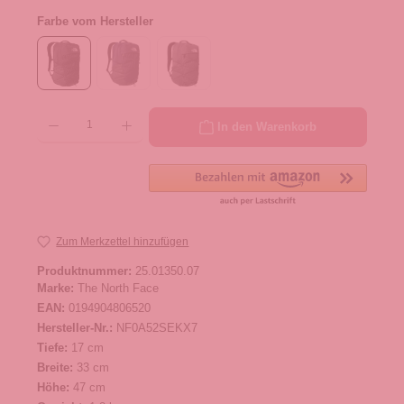
Farbe vom Hersteller
Produkt Anzahl: Gib den gewünschten Wert ein oder benutze die Schaltflächen um die 
In den Warenkorb
Zum Merkzettel hinzufügen
Produktnummer:
25.01350.07
Marke:
The North Face
EAN:
0194904806520
Hersteller-Nr.:
NF0A52SEKX7
Tiefe:
17 cm
Breite:
33 cm
Höhe:
47 cm