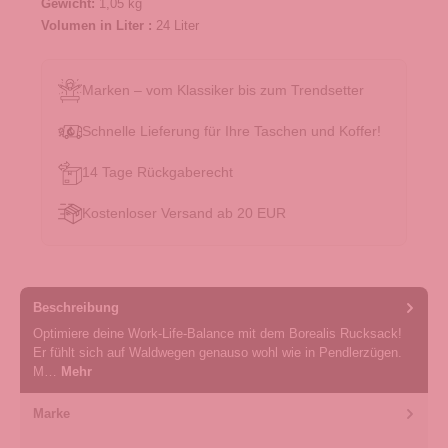
Gewicht:
1,05 kg
Volumen in Liter :
24 Liter
Marken – vom Klassiker bis zum Trendsetter
Schnelle Lieferung für Ihre Taschen und Koffer!
14 Tage Rückgaberecht
Kostenloser Versand ab 20 EUR
Beschreibung
Optimiere deine Work-Life-Balance mit dem Borealis Rucksack!
Er fühlt sich auf Waldwegen genauso wohl wie in Pendlerzügen.
M…
Mehr
Marke