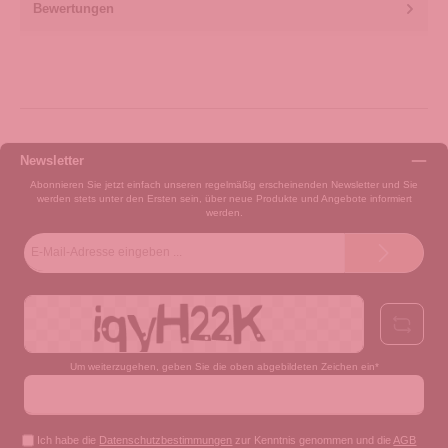
Bewertungen
Newsletter
Abonnieren Sie jetzt einfach unseren regelmäßig erscheinenden Newsletter und Sie
werden stets unter den Ersten sein, über neue Produkte und Angebote informiert
werden.
E-
Mail-
Adresse*
Um weiterzugehen, geben Sie die oben abgebildeten Zeichen ein*
Ich habe die
Datenschutzbestimmungen
zur Kenntnis genommen und die
AGB