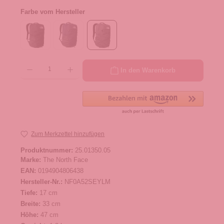
Farbe vom Hersteller
Produkt Anzahl: Gib den gewünschten Wert ein oder benutze die Schaltflächen um die 
In den Warenkorb
Zum Merkzettel hinzufügen
Produktnummer:
25.01350.05
Marke:
The North Face
EAN:
0194904806438
Hersteller-Nr.:
NF0A52SEYLM
Tiefe:
17 cm
Breite:
33 cm
Höhe:
47 cm