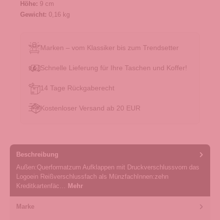
Höhe:
9 cm
Gewicht:
0,16 kg
Marken – vom Klassiker bis zum Trendsetter
Schnelle Lieferung für Ihre Taschen und Koffer!
14 Tage Rückgaberecht
Kostenloser Versand ab 20 EUR
Beschreibung
Außen:Querformatzum Aufklappen mit Druckverschlussvorn das
Logoein Reißverschlussfach als MünzfachInnen:zehn
Kreditkartenfäc…
Mehr
Marke