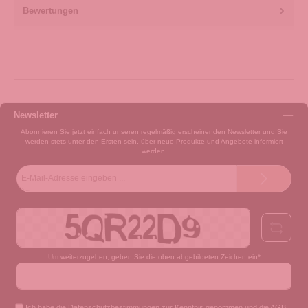
Bewertungen
Newsletter
Abonnieren Sie jetzt einfach unseren regelmäßig erscheinenden Newsletter und Sie
werden stets unter den Ersten sein, über neue Produkte und Angebote informiert
werden.
E-
Mail-
Adresse*
Um weiterzugehen, geben Sie die oben abgebildeten Zeichen ein*
Ich habe die
Datenschutzbestimmungen
zur Kenntnis genommen und die
AGB