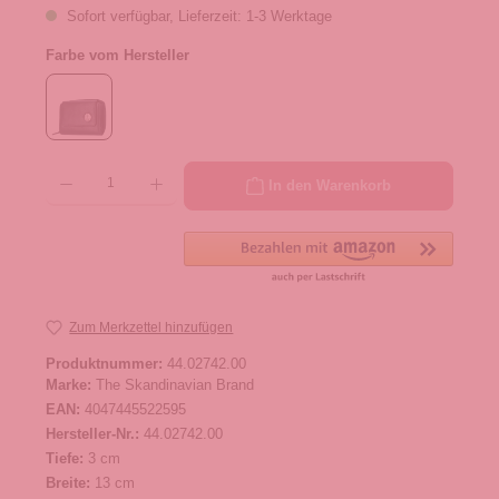
Sofort verfügbar, Lieferzeit: 1-3 Werktage
Farbe vom Hersteller
Produkt Anzahl: Gib den gewünschten Wert ein oder benutze die Schaltflächen um die 
In den Warenkorb
Zum Merkzettel hinzufügen
Produktnummer:
44.02742.00
Marke:
The Skandinavian Brand
EAN:
4047445522595
Hersteller-Nr.:
44.02742.00
Tiefe:
3 cm
Breite:
13 cm