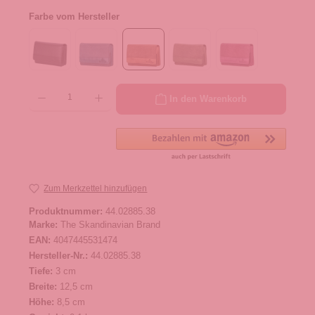
Farbe vom Hersteller
Produkt Anzahl: Gib den gewünschten Wert ein oder benutze die Schaltflächen um die 
In den Warenkorb
Zum Merkzettel hinzufügen
Produktnummer:
44.02885.38
Marke:
The Skandinavian Brand
EAN:
4047445531474
Hersteller-Nr.:
44.02885.38
Tiefe:
3 cm
Breite:
12,5 cm
Höhe:
8,5 cm