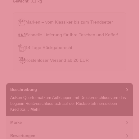
Gewicht:
0,1 kg
Marken – vom Klassiker bis zum Trendsetter
Schnelle Lieferung für Ihre Taschen und Koffer!
14 Tage Rückgaberecht
Kostenloser Versand ab 20 EUR
Beschreibung
Außen:Querformatzum Aufklappen mit Druckverschlussvorn das
Logoein Reißverschlussfach auf der RückseiteInnen:sieben
Kreditka…
Mehr
Marke
Bewertungen