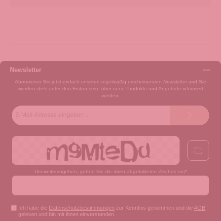
Newsletter
Abonnieren Sie jetzt einfach unseren regelmäßig erscheinenden Newsletter und Sie
werden stets unter den Ersten sein, über neue Produkte und Angebote informiert
werden.
E-
Mail-
Adresse*
Um weiterzugehen, geben Sie die oben abgebildeten Zeichen ein*
Ich habe die
Datenschutzbestimmungen
zur Kenntnis genommen und die
AGB
gelesen und bin mit ihnen einverstanden.