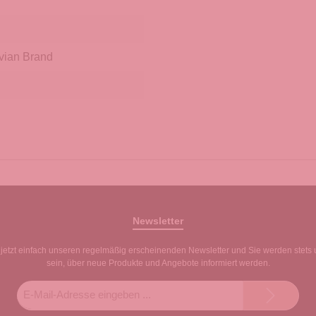
vian Brand
Newsletter
jetzt einfach unseren regelmäßig erscheinenden Newsletter und Sie werden stets 
sein, über neue Produkte und Angebote informiert werden.
E-
Mail-
Adresse*