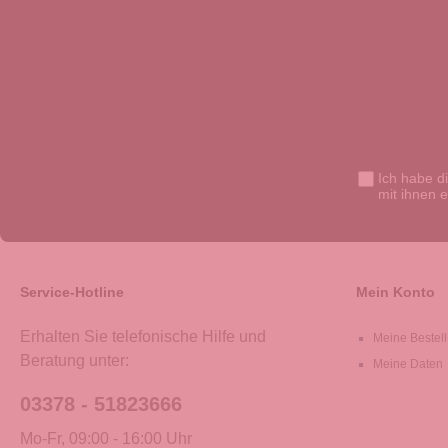
Ich habe d
mit ihnen 
Service-Hotline
Mein Konto
Erhalten Sie telefonische Hilfe und
Meine Bestel
Beratung unter:
Meine Daten
03378 - 51823666
Mo-Fr, 09:00 - 16:00 Uhr