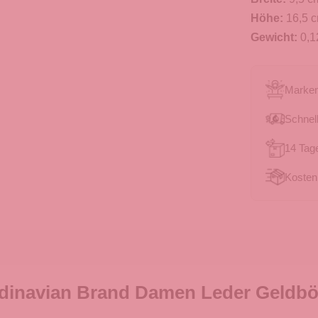
Höhe:
16,5 
Gewicht:
0,1
Marken
Schnell
14 Tag
Kosten
dinavian Brand Damen Leder Geldbör