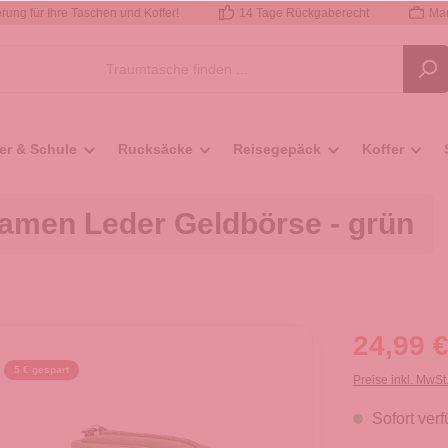
rung für Ihre Taschen und Koffer!
14 Tage Rückgaberecht
Mar
er & Schule
Rucksäcke
Reisegepäck
Koffer
amen Leder Geldbörse - grün
24,99 €
5 € gespart
Preise inkl. MwSt
Sofort verf