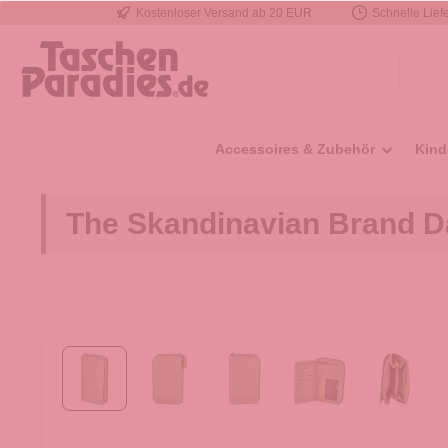
Kostenloser Versand ab 20 EUR
Schnelle Liefe
e springen
Zur Hauptnavigation springen
Accessoires & Zubehör
Kind
The Skandinavian Brand D