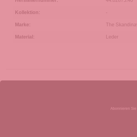
Herstellernummer:
44.02875.40
Kollektion:
-
Marke:
The Skandina
Material:
Leder
Abonnieren Sie 