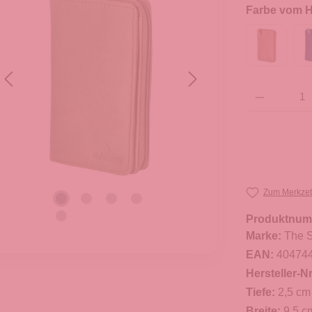
Farbe vom He
Produkt Anzahl: G
Zum Merkzet
Produktnum
Marke:
The S
EAN:
40474
Hersteller-Nr
Tiefe:
2,5 cm
Breite:
9,5 c