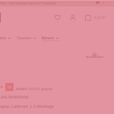
ken – vom Klassiker bis zum Trendsetter
0,00 €*
Sale
Taschen
Börsen
*
%
29,99 €*
(16.67% gespart)
. zzgl. Versandkosten
ügbar, Lieferzeit: 1-3 Werktage