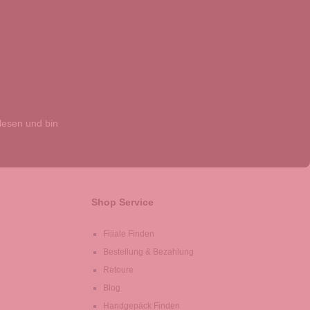
esen und bin
Shop Service
Filiale Finden
Bestellung & Bezahlung
Retoure
Blog
Handgepäck Finden