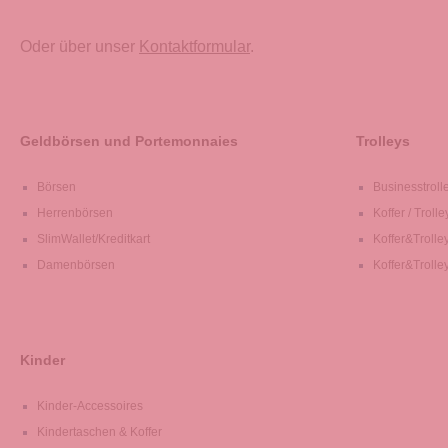
Oder über unser
Kontaktformular
.
Geldbörsen und Portemonnaies
Trolleys
Börsen
Businesstroll
Herrenbörsen
Koffer / Trolle
SlimWallet/Kreditkart
Koffer&Trolle
Damenbörsen
Koffer&Trolle
Kinder
Kinder-Accessoires
Kindertaschen & Koffer