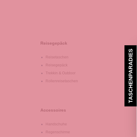
Reisegepäck
TASCHENPARADIES
Reisetaschen
Reisegepäck
Trekkin & Outdoor
Rollenreisetaschen
Accessoires
Handschuhe
Regenschirme