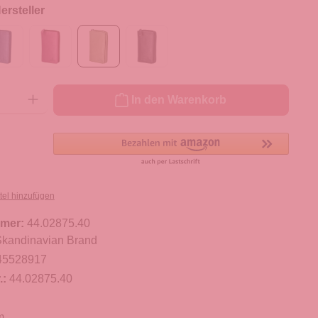
rsteller
ib den gewünschten Wert ein oder benutze die Schaltflächen um die Anzahl zu er
In den Warenkorb
tel hinzufügen
mer:
44.02875.40
kandinavian Brand
45528917
.:
44.02875.40
m