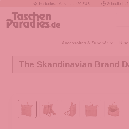
Kostenloser Versand ab 20 EUR
Schnelle Liefe
e springen
Zur Hauptnavigation springen
Accessoires & Zubehör
Kind
The Skandinavian Brand D