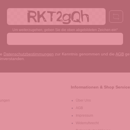
Adresse*
Um weiterzugehen, geben Sie die oben abgebildeten Zeichen ein*
ie
Datenschutzbestimmungen
zur Kenntnis genommen und die
AGB
gel
einverstanden.
Informationen & Shop Service
lungen
Über Uns
AGB
Impressum
Widerrufsrecht