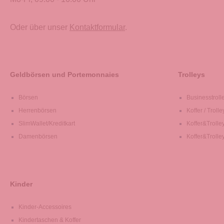
Oder über unser
Kontaktformular
.
Geldbörsen und Portemonnaies
Trolleys
Börsen
Businesstroll
Herrenbörsen
Koffer / Trolle
SlimWallet/Kreditkart
Koffer&Trolle
Damenbörsen
Koffer&Trolle
Kinder
Kinder-Accessoires
Kindertaschen & Koffer