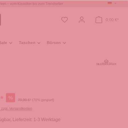
ken – vom Klassiker bis zum Trendsetter
0,00 €*
Sale
Taschen
Börsen
*
%
79,99 €*
(70% gespart)
. zzgl. Versandkosten
ügbar, Lieferzeit: 1-3 Werktage