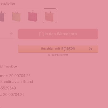
rsteller
ib den gewünschten Wert ein oder benutze die Schaltflächen um die Anzahl zu er
In den Warenkorb
tel hinzufügen
mer:
20.00704.26
kandinavian Brand
45529549
.:
20.00704.26
m