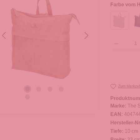
Farbe vom He
Produkt Anzahl: G
Zum Merkzet
Produktnum
Marke:
The S
EAN:
40474
Hersteller-Nr
Tiefe:
10 cm
Breite:
33 c