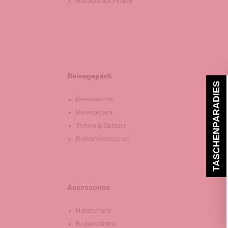
Handgepäck Finden
Reisegepäck
TASCHENPARADIES
Reisetaschen
Reisegepäck
Trekkin & Outdoor
Rollenreisetaschen
Accessoires
Handschuhe
Regenschirme