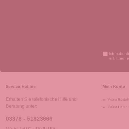
Ich habe d
mit ihnen 
Service-Hotline
Mein Konto
Erhalten Sie telefonische Hilfe und
Meine Bestel
Beratung unter:
Meine Daten
03378 - 51823666
Mo-Fr, 09:00 - 16:00 Uhr