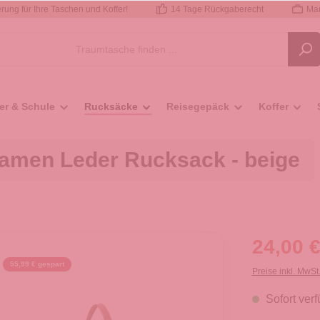
rung für Ihre Taschen und Koffer!
14 Tage Rückgaberecht
Mar
er & Schule
Rucksäcke
Reisegepäck
Koffer
amen Leder Rucksack - beige
24,00 €
55,99 € gespart
Preise inkl. MwSt
Sofort verf