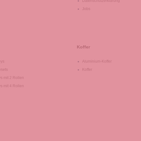
Datenschutzerklärung
Jobs
Koffer
eys
Aluminium-Koffer
ysets
Koffer
ys mit 2 Rollen
ys mit 4 Rollen