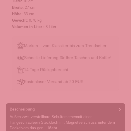
Tiefe:
10 cm
Breite:
27 cm
Höhe:
33 cm
Gewicht:
0,78 kg
Volumen in Liter :
8 Liter
Marken – vom Klassiker bis zum Trendsetter
Schnelle Lieferung für Ihre Taschen und Koffer!
14 Tage Rückgaberecht
Kostenloser Versand ab 20 EUR
Beschreibung
Außen:zwei verstellbare Schulterriemenmit einer
Hängeschlaufeein Steckfach mit Magnetverschluss unter dem
Deckelvorn das gen…
Mehr