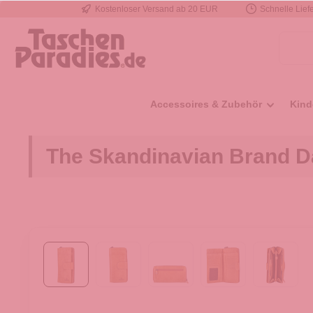
Kostenloser Versand ab 20 EUR
Schnelle Liefe
e springen
Zur Hauptnavigation springen
Accessoires & Zubehör
Kind
The Skandinavian Brand 