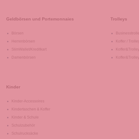
Geldbörsen und Portemonnaies
Trolleys
Börsen
Businesstroll
Herrenbörsen
Koffer / Trolle
SlimWallet/Kreditkart
Koffer&Trolle
Damenbörsen
Koffer&Trolle
Kinder
Kinder-Accessoires
Kindertaschen & Koffer
Kinder & Schule
Schulzubehör
Schulrucksäcke