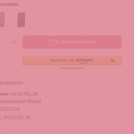
rsteller
ib den gewünschten Wert ein oder benutze die Schaltflächen um die Anzahl zu er
In den Warenkorb
tel hinzufügen
mer:
44.02761.38
kandinavian Brand
45523776
.:
44.02761.38
m