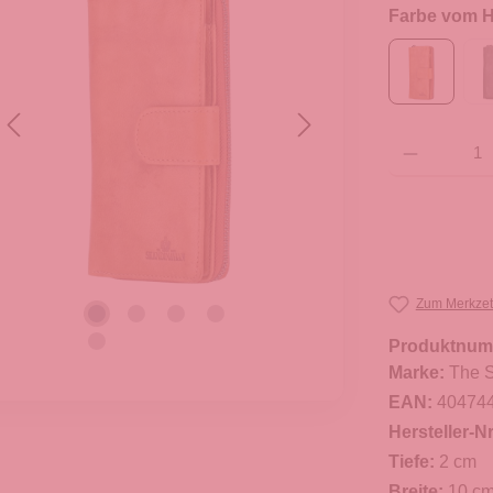
Farbe vom He
Produkt Anzahl: G
Zum Merkzet
Produktnum
Marke:
The S
EAN:
40474
Hersteller-Nr
Tiefe:
2 cm
Breite:
10 c