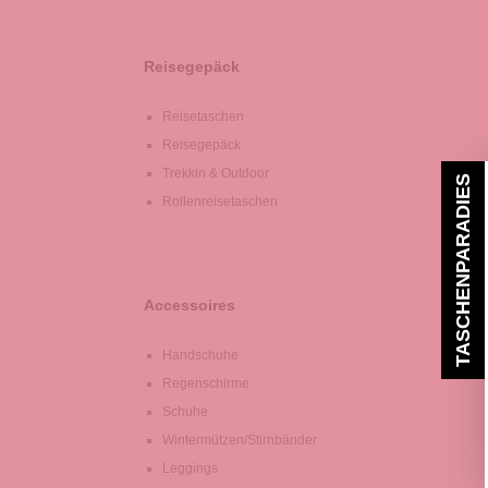
Reisegepäck
Reisetaschen
Reisegepäck
Trekkin & Outdoor
TASCHENPARADIES
Rollenreisetaschen
Accessoires
Handschuhe
Regenschirme
Schuhe
Wintermützen/Stirnbänder
Leggings