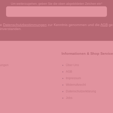
Um weiterzugehen, geben Sie die oben abgebildeten Zeichen ein*
ie
Datenschutzbestimmungen
zur Kenntnis genommen und die
AGB
gel
einverstanden.
Informationen & Shop Service
lungen
Über Uns
AGB
Impressum
Widerrufsrecht
Datenschutzerklärung
Jobs