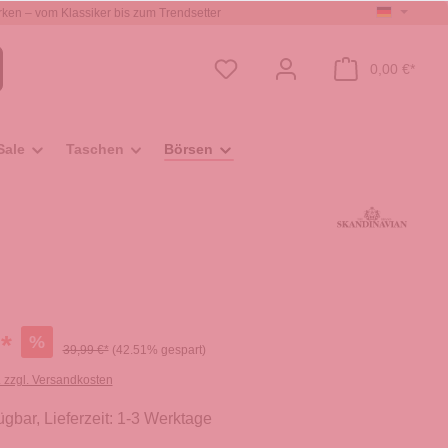
ken – vom Klassiker bis zum Trendsetter
0,00 €*
Sale
Taschen
Börsen
*
%
39,99 €*
(42.51% gespart)
. zzgl. Versandkosten
ügbar, Lieferzeit: 1-3 Werktage