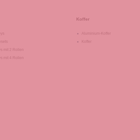
Koffer
eys
Aluminium-Koffer
ysets
Koffer
ys mit 2 Rollen
ys mit 4 Rollen