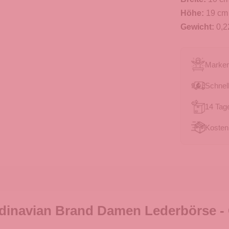
Höhe:
19 cm
Gewicht:
0,2
Marken
Schnell
14 Tag
Kosten
dinavian Brand Damen Lederbörse -