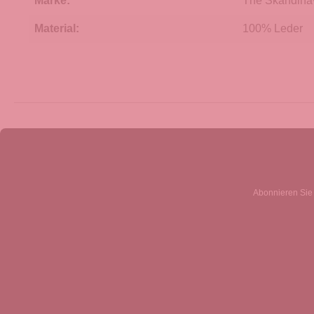
Marke:
The Skandina
Material:
100% Leder
Abonnieren Sie 