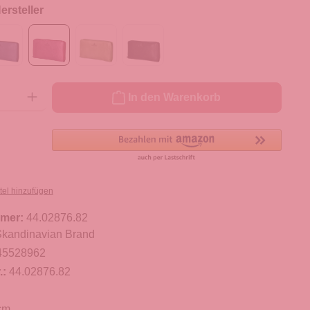
rsteller
ib den gewünschten Wert ein oder benutze die Schaltflächen um die Anzahl zu er
In den Warenkorb
tel hinzufügen
mer:
44.02876.82
kandinavian Brand
45528962
.:
44.02876.82
cm