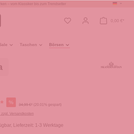
ken – vom Klassiker bis zum Trendsetter
0,00 €*
Sale
Taschen
Börsen
a
*
%
34,99 €*
(20.01% gespart)
. zzgl. Versandkosten
ügbar, Lieferzeit: 1-3 Werktage