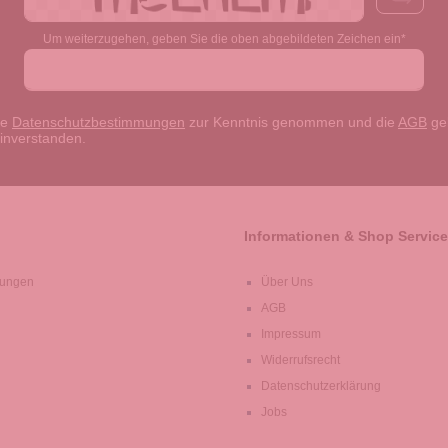
Um weiterzugehen, geben Sie die oben abgebildeten Zeichen ein*
ie
Datenschutzbestimmungen
zur Kenntnis genommen und die
AGB
gel
einverstanden.
Informationen & Shop Service
lungen
Über Uns
AGB
Impressum
Widerrufsrecht
Datenschutzerklärung
Jobs