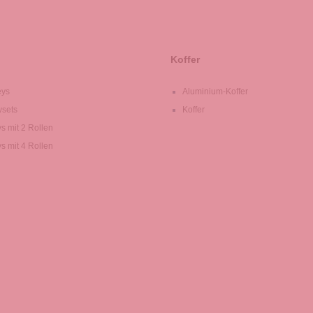
Koffer
eys
Aluminium-Koffer
ysets
Koffer
ys mit 2 Rollen
ys mit 4 Rollen