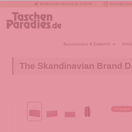
Kostenloser Versand ab 20 EUR
Schnelle Liefe
e springen
Zur Hauptnavigation springen
Accessoires & Zubehör
Kind
The Skandinavian Brand D
7 € gespart