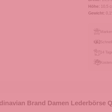
Höhe:
10,5 
Gewicht:
0,1
Marken
Schnell
14 Tag
Kosten
dinavian Brand Damen Lederbörse Qu