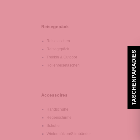
Reisegepäck
Reisetaschen
Reisegepäck
TASCHENPARADIES
Trekkin & Outdoor
Rollenreisetaschen
Accessoires
Handschuhe
Regenschirme
Schuhe
Wintermützen/Stirnbänder